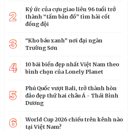
Ký ức của cựu giao liên 96 tuổi trở
2
thành “tấm bản đồ” tìm hài cốt
đồng đội
3
“Kho báu xanh” nơi đại ngàn
Trường Sơn
4
10 bãi biển đẹp nhất Việt Nam theo
bình chọn của Lonely Planet
Phú Quốc vượt Bali, trở thành hòn
5
đảo đẹp thứ hai châu Á - Thái Bình
Dương
6
World Cup 2026 chiếu trên kênh nào
tại Việt Nam?