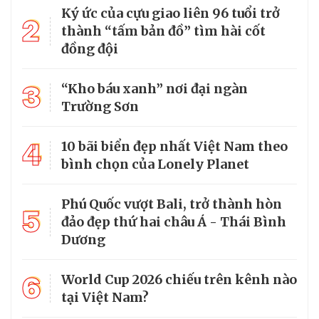
Ký ức của cựu giao liên 96 tuổi trở
2
thành “tấm bản đồ” tìm hài cốt
đồng đội
3
“Kho báu xanh” nơi đại ngàn
Trường Sơn
4
10 bãi biển đẹp nhất Việt Nam theo
bình chọn của Lonely Planet
Phú Quốc vượt Bali, trở thành hòn
5
đảo đẹp thứ hai châu Á - Thái Bình
Dương
6
World Cup 2026 chiếu trên kênh nào
tại Việt Nam?