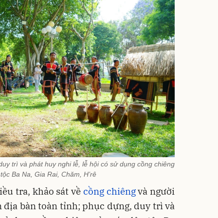
duy trì và phát huy nghi lễ, lễ hội có sử dụng cồng chiêng
tộc Ba Na, Gia Rai, Chăm, H’rê
ều tra, khảo sát về
cồng chiêng
và người
 địa bàn toàn tỉnh; phục dựng, duy trì và