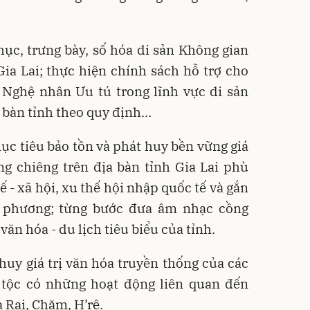
ục, trưng bày, số hóa di sản Không gian
ia Lai; thực hiện chính sách hỗ trợ cho
Nghệ nhân Ưu tú trong lĩnh vực di sản
a bàn tỉnh theo quy định…
mục tiêu bảo tồn và phát huy bền vững giá
ng chiêng trên địa bàn tỉnh Gia Lai phù
ế - xã hội, xu thế hội nhập quốc tế và gắn
ịa phương; từng bước đưa âm nhạc cồng
ăn hóa - du lịch tiêu biểu của tỉnh.
 huy giá trị văn hóa truyền thống của các
n tộc có những hoạt động liên quan đến
 Rai, Chăm, H’rê.