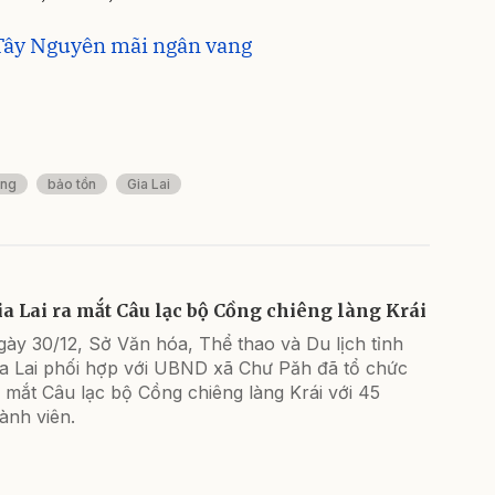
 Tây Nguyên mãi ngân vang
êng
bảo tồn
Gia Lai
ia Lai ra mắt Câu lạc bộ Cồng chiêng làng Krái
ày 30/12, Sở Văn hóa, Thể thao và Du lịch tỉnh
ia Lai phối hợp với UBND xã Chư Păh đã tổ chức
 mắt Câu lạc bộ Cồng chiêng làng Krái với 45
ành viên.