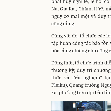
phát huy nghi lễ, lễ hội c
Na, Gia Rai, Chăm, H’rê, m
nguy cơ mai một và duy trì
cộng đồng.
Cùng với đó, tổ chức các l
tập huấn công tác bảo tồn 
hóa cồng chiêng cho công c
Đồng thời, tổ chức trình di
thường kỳ; duy trì chương
thức và Trải nghiệm” tạ
Pleiku), Quảng trường Ngu
xã, phường trên địa bàn tỉn