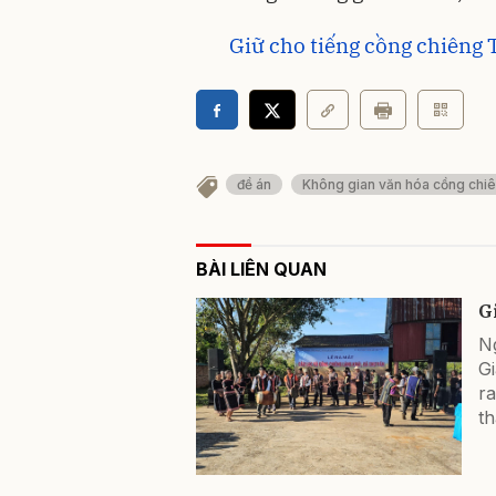
Giữ cho tiếng cồng chiêng
đề án
Không gian văn hóa cồng chi
BÀI LIÊN QUAN
G
Ng
G
ra
th