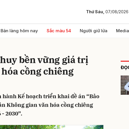
Thứ Sáu,
07/08/2026
bình luận
Bản làng hôm nay
Sắc màu 54
Người giữ lửa
Media
 huy bền vững giá trị
ĐỌC
 hóa cồng chiêng
 hành Kế hoạch triển khai đề án “Bảo
Hủy
G
 sản Không gian văn hóa cồng chiêng
 - 2030”.