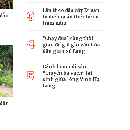
Lần theo dấu cây Di sản,
3
 dẫn
lộ diện quần thể chè cổ
trăm năm
"Chạy đua" cùng thời
4
gian để giữ gìn văn hóa
dân gian xứ Lạng
Cánh buồm di sản
5
“thuyền ba vách” tái
sinh giữa lòng Vịnh Hạ
Long
 dân