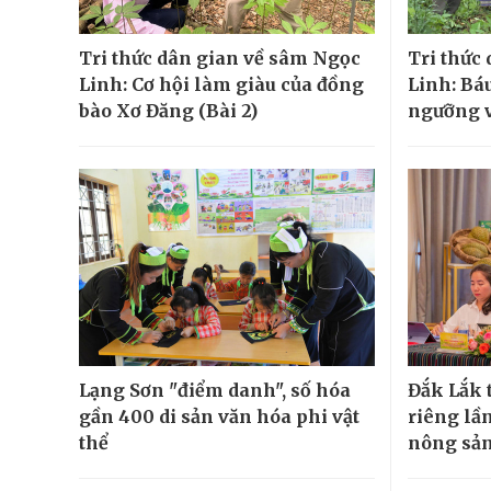
Tri thức dân gian về sâm Ngọc
Tri thức
Linh: Cơ hội làm giàu của đồng
Linh: Báu
bào Xơ Đăng (Bài 2)
ngưỡng v
Lạng Sơn "điểm danh", số hóa
Đắk Lắk 
gần 400 di sản văn hóa phi vật
riêng lần
thể
nông sản