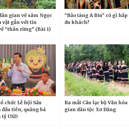
 dân gian về sâm Ngọc
“Bảo tàng A Biu” có gì hấp
 vật gắn với tín
du khách?
ề “thần rừng” (Bài 1)
tổ chức Lễ hội Sầu
Ra mắt Câu lạc bộ Văn hóa
 đầu tiên, quảng bá
gian dân tộc Xơ Đăng
 tỷ USD