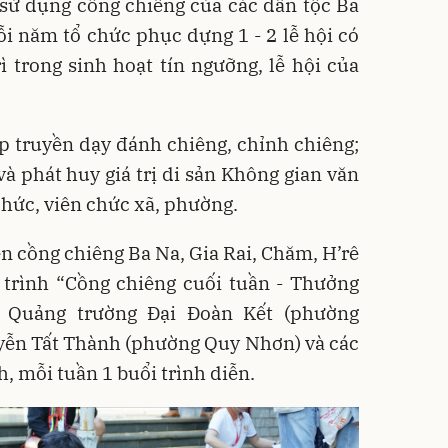
ó sử dụng cồng chiêng của các dân tộc Ba
ỗi năm tổ chức phục dựng 1 - 2 lễ hội có
 trong sinh hoạt tín ngưỡng, lễ hội của
ớp truyền dạy đánh chiêng, chỉnh chiêng;
và phát huy giá trị di sản Không gian văn
hức, viên chức xã, phường.
ễn cồng chiêng Ba Na, Gia Rai, Chăm, H’rê
 trình “Cồng chiêng cuối tuần - Thưởng
i Quảng trường Đại Đoàn Kết (phường
yễn Tất Thành (phường Quy Nhơn) và các
h, mỗi tuần 1 buổi trình diễn.