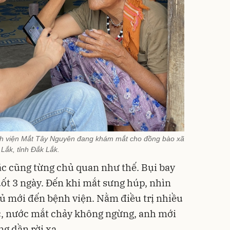
nh viện Mắt Tây Nguyên đang khám mắt cho đồng bào xã
Lắk, tỉnh Đắk Lắk.
c cũng từng chủ quan như thế. Bụi bay
uốt 3 ngày. Đến khi mắt sưng húp, nhìn
 mới đến bệnh viện. Nằm điều trị nhiều
c, nước mắt chảy không ngừng, anh mới
ng dần rời xa.