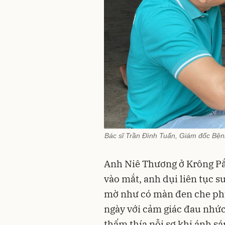
Bác sĩ Trần Đình Tuấn, Giám đốc Bệ
Anh Niê Thương ở Krông Pắ
vào mắt, anh dụi liên tục s
mờ như có màn đen che phủ
ngày với cảm giác đau nhứ
thấm thía nỗi sợ khi ánh sá