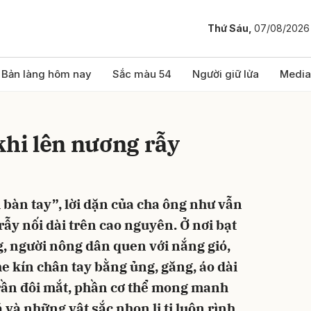
Thứ Sáu,
07/08/2026
bình luận
Bản làng hôm nay
Sắc màu 54
Người giữ lửa
Media
khi lên nương rẫy
 bàn tay”, lời dặn của cha ông như vẫn
ẫy nối dài trên cao nguyên. Ở nơi bạt
Hủy
G
g, người nông dân quen với nắng gió,
e kín chân tay bằng ủng, găng, áo dài
trần đôi mắt, phần cơ thể mong manh
á và những vật sắc nhọn li ti luôn rình