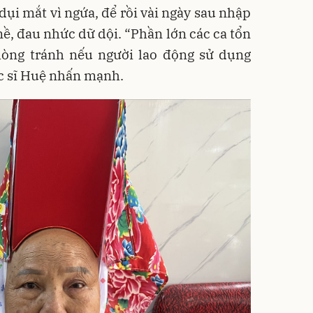
dụi mắt vì ngứa, để rồi vài ngày sau nhập
nề, đau nhức dữ dội. “Phần lớn các ca tổn
òng tránh nếu người lao động sử dụng
ác sĩ Huệ nhấn mạnh.