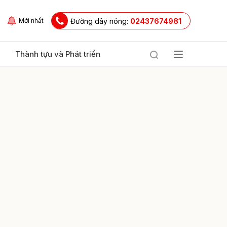
Đường dây nóng:
02437674981
Mới nhất
Thành tựu và Phát triển
ửi