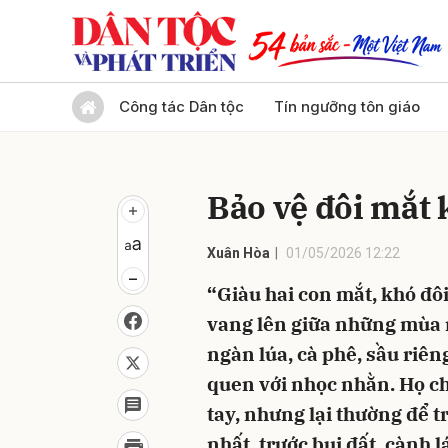
Gửi 
Công tác Dân tộc
Tín ngưỡng tôn giáo
Bảo vệ đôi mắt 
Xuân Hòa
01/05/2026 12:22
“Giàu hai con mắt, khó đôi
vang lên giữa những mùa r
ngàn lúa, cà phê, sầu riên
quen với nhọc nhằn. Họ ch
tay, nhưng lại thường để 
nhất, trước bụi đất, cành l