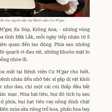
t cho người dân tại Bệnh viện Cư M’gar.
M’gar, Ea Súp, Krông Ana, - những vùng
a tỉnh Đắk Lắk, mỗi ngày tiếp nhận từ 5
iên quan đến lao động. Phía sau những
đỏ quạch vì đau rát, những khuôn mặt lo
bỗng nhòe đi.
a mắt tại Bệnh viện Cư M’gar cho biết,
ệnh nhân đến nhờ bác sĩ gắp dị vật khỏi
ắc như dao, chỉ một cái cúi thấp đầu bất
giác mạc. Mùa hái tiêu, bụi đỏ tích tụ sau
ứ phía, bụi hạt tiêu cay nồng dính chặt
. Đến mùa sầu riêng trổ hoa, phấn hoa bay