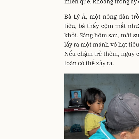
miền quê, khoảng trống ấy 
Bà Lý Á, một nông dân trồ
tiêu, bà thấy cộm mắt như
khỏi. Sáng hôm sau, mắt sư
lấy ra một mảnh vỏ hạt tiê
Nếu chậm trễ thêm, nguy cơ
toàn có thể xảy ra.