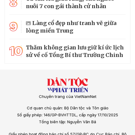
8
nuôi 7 con gái thành cử nhân
9
Làng cổ đẹp như tranh vẽ giữa
lòng miền Trung
10
Thăm không gian lưu giữ kí ức lịch
sử về cố Tổng Bí thư Trường Chinh
Chuyên trang của VietNamNet
Cơ quan chủ quản: Bộ Dân tộc và Tôn giáo
Số giấy phép: 146/GP-BVHTTDL, cấp ngày 17/10/2025
Tổng biên tập: Nguyễn Văn Bá
Giấy phép hoạt động báo chí số 57/GP-BC do Cục Báo chí, Bộ