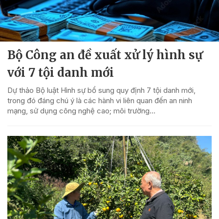
Bộ Công an đề xuất xử lý hình sự
với 7 tội danh mới
Dự thảo Bộ luật Hình sự bổ sung quy định 7 tội danh mới,
trong đó đáng chú ý là các hành vi liên quan đến an ninh
mạng, sử dụng công nghệ cao; môi trường...