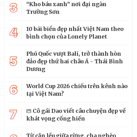
3
“Kho báu xanh” nơi đại ngàn
Trường Sơn
4
10 bãi biển đẹp nhất Việt Nam theo
bình chọn của Lonely Planet
Phú Quốc vượt Bali, trở thành hòn
5
đảo đẹp thứ hai châu Á - Thái Bình
Dương
6
World Cup 2026 chiếu trên kênh nào
tại Việt Nam?
7
Cô gái Dao viết câu chuyện đẹp về
khát vọng cống hiến
Từ căn lều giữa rừng, cha nghèo