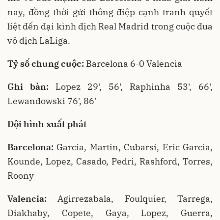
nay, đồng thời gửi thông điệp cạnh tranh quyết
liệt đến đại kình địch Real Madrid trong cuộc đua
vô địch LaLiga.
Tỷ số chung cuộc:
Barcelona 6-0 Valencia
Ghi bàn:
Lopez 29', 56', Raphinha 53', 66',
Lewandowski 76', 86'
Đội hình xuất phát
Barcelona:
Garcia, Martin, Cubarsi, Eric Garcia,
Kounde, Lopez, Casado, Pedri, Rashford, Torres,
Roony
Valencia:
Agirrezabala, Foulquier, Tarrega,
Diakhaby, Copete, Gaya, Lopez, Guerra,