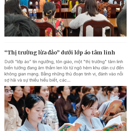
“Thị trường lừa đảo” dưới lớp áo tâm linh
Dưới “lớp áo” tín ngưỡng, tôn giáo, một "thị trường" tâm linh
biến tướng đang âm thầm len lỏi từ ngõ hẻm khu dân cư đến
không gian mạng. Bằng những thủ đoạn tinh vi, đánh vào nỗi
sợ hãi và sự thiếu hiểu biết, các...