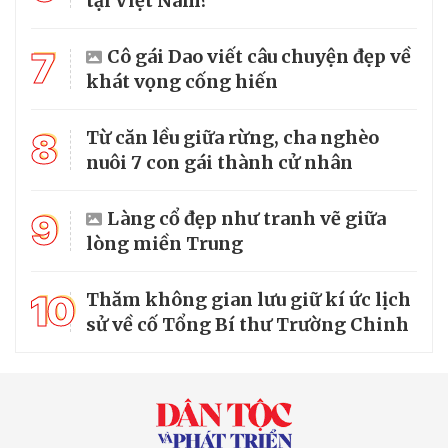
tại Việt Nam?
7
Cô gái Dao viết câu chuyện đẹp về
khát vọng cống hiến
8
Từ căn lều giữa rừng, cha nghèo
nuôi 7 con gái thành cử nhân
9
Làng cổ đẹp như tranh vẽ giữa
lòng miền Trung
10
Thăm không gian lưu giữ kí ức lịch
sử về cố Tổng Bí thư Trường Chinh