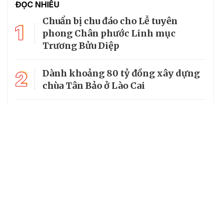
ĐỌC NHIỀU
Chuẩn bị chu đáo cho Lễ tuyên
1
phong Chân phước Linh mục
Trương Bửu Diệp
2
Dành khoảng 80 tỷ đồng xây dựng
chùa Tân Bảo ở Lào Cai
Lễ Tuyên phong Chân phước: Cà
3
Mau tạm dừng lưu thông qua Quốc
lộ I đoạn nhà thờ Tắc Sậy
Phật giáo Quảng Ninh góp phần
4
củng cố khối đại đoàn kết toàn dân
tộc
Sở Dân tộc và Tôn giáo Đắk Lắk