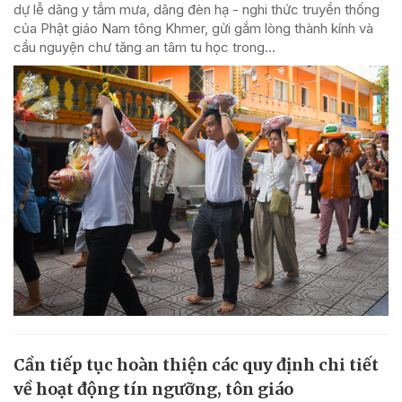
dự lễ dâng y tắm mưa, dâng đèn hạ - nghi thức truyền thống
của Phật giáo Nam tông Khmer, gửi gắm lòng thành kính và
cầu nguyện chư tăng an tâm tu học trong...
Cần tiếp tục hoàn thiện các quy định chi tiết
về hoạt động tín ngưỡng, tôn giáo