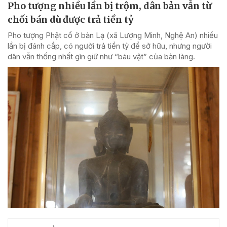
Pho tượng nhiều lần bị trộm, dân bản vẫn từ
chối bán dù được trả tiền tỷ
Pho tượng Phật cổ ở bản Lạ (xã Lượng Minh, Nghệ An) nhiều
lần bị đánh cắp, có người trả tiền tỷ để sở hữu, nhưng người
dân vẫn thống nhất gìn giữ như “báu vật” của bản làng.