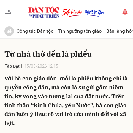
Gửi bình luận
Công tác Dân tộc
Tín ngưỡng tôn giáo
Bản làng hô
Từ nhà thờ đến lá phiếu
Tào Đạt
15/03/2026 12:15
Với bà con giáo dân, mỗi lá phiếu không chỉ là
quyền công dân, mà còn là sự gửi gắm niềm
Hủy
Gửi
tin, kỳ vọng vào tương lai của đất nước. Trên
tinh thần “kính Chúa, yêu Nước”, bà con giáo
dân luôn ý thức rõ vai trò của mình đối với xã
hội.