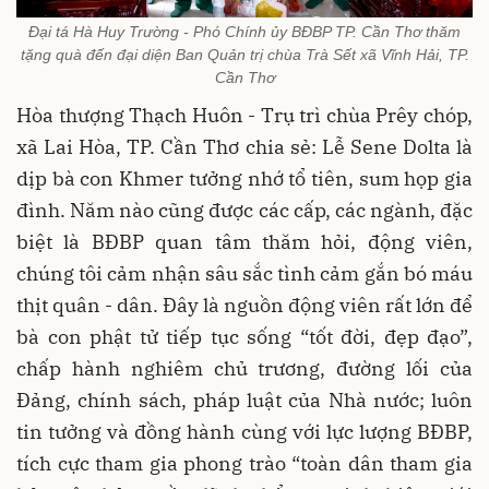
Đại tá Hà Huy Trường - Phó Chính ủy BĐBP TP. Cần Thơ thăm
tặng quà đến đại diện Ban Quản trị chùa Trà Sết xã Vĩnh Hải, TP.
Cần Thơ
Hòa thượng Thạch Huôn - Trụ trì chùa Prêy chóp,
xã Lai Hòa, TP. Cần Thơ chia sẻ: Lễ Sene Dolta là
dịp bà con Khmer tưởng nhớ tổ tiên, sum họp gia
đình. Năm nào cũng được các cấp, các ngành, đặc
biệt là BĐBP quan tâm thăm hỏi, động viên,
chúng tôi cảm nhận sâu sắc tình cảm gắn bó máu
thịt quân - dân. Đây là nguồn động viên rất lớn để
bà con phật tử tiếp tục sống “tốt đời, đẹp đạo”,
chấp hành nghiêm chủ trương, đường lối của
Đảng, chính sách, pháp luật của Nhà nước; luôn
tin tưởng và đồng hành cùng với lực lượng BĐBP,
tích cực tham gia phong trào “toàn dân tham gia