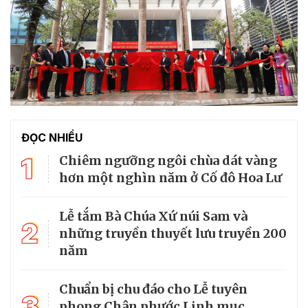
ĐỌC NHIỀU
1
Chiêm ngưỡng ngôi chùa dát vàng
hơn một nghìn năm ở Cố đô Hoa Lư
Lễ tắm Bà Chúa Xứ núi Sam và
2
những truyền thuyết lưu truyền 200
năm
Chuẩn bị chu đáo cho Lễ tuyên
3
phong Chân phước Linh mục