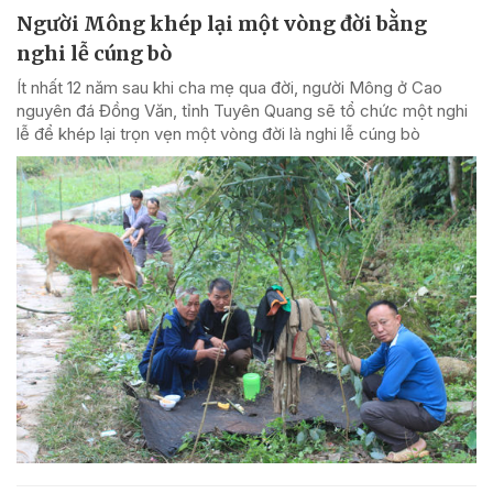
Người Mông khép lại một vòng đời bằng
nghi lễ cúng bò
Ít nhất 12 năm sau khi cha mẹ qua đời, người Mông ở Cao
nguyên đá Đồng Văn, tỉnh Tuyên Quang sẽ tổ chức một nghi
lễ để khép lại trọn vẹn một vòng đời là nghi lễ cúng bò