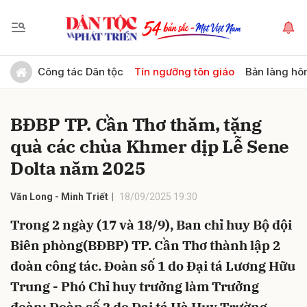
Gửi bình luận
Công tác Dân tộc
Tín ngưỡng tôn giáo
Bản làng hô
BĐBP TP. Cần Thơ thăm, tặng
quà các chùa Khmer dịp Lễ Sene
Dolta năm 2025
Văn Long - Minh Triết
18/09/2025 19:30
Hủy
Gửi
Trong 2 ngày (17 và 18/9), Ban chỉ huy Bộ đội
Biên phòng(BĐBP) TP. Cần Thơ thành lập 2
đoàn công tác. Đoàn số 1 do Đại tá Lương Hữu
Trung - Phó Chỉ huy trưởng làm Trưởng