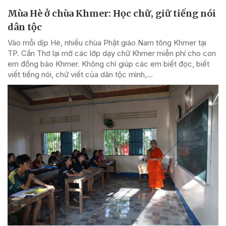
Mùa Hè ở chùa Khmer: Học chữ, giữ tiếng nói
dân tộc
Vào mỗi dịp Hè, nhiều chùa Phật giáo Nam tông Khmer tại
TP. Cần Thơ lại mở các lớp dạy chữ Khmer miễn phí cho con
em đồng bào Khmer. Không chỉ giúp các em biết đọc, biết
viết tiếng nói, chữ viết của dân tộc mình,...