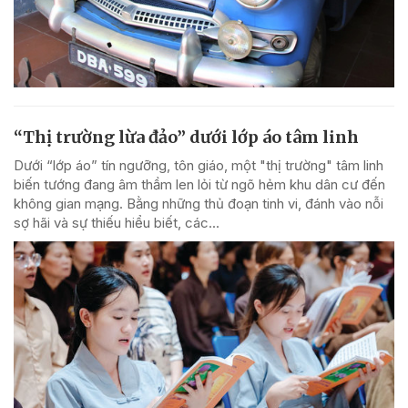
“Thị trường lừa đảo” dưới lớp áo tâm linh
Dưới “lớp áo” tín ngưỡng, tôn giáo, một "thị trường" tâm linh
biến tướng đang âm thầm len lỏi từ ngõ hẻm khu dân cư đến
không gian mạng. Bằng những thủ đoạn tinh vi, đánh vào nỗi
sợ hãi và sự thiếu hiểu biết, các...