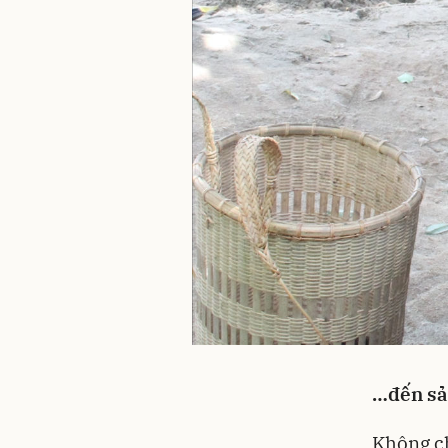
…đến sả
Không ch