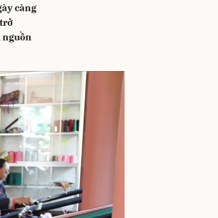
gày càng
trở
m nguồn