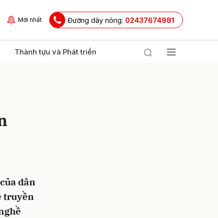
Đường dây nóng:
02437674981
Mới nhất
Thành tựu và Phát triển
n
ửi
 của dân
ề truyền
 nghề