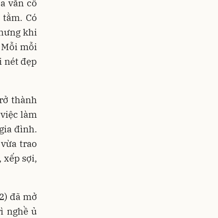
oa văn cổ
ơ tằm. Có
hưng khi
. Mỗi mỗi
i nét đẹp
rở thành
 việc làm
gia đình.
 vừa trao
 xếp sợi,
2) đã mở
rì nghề ủ