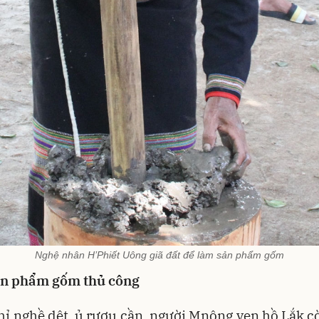
Nghệ nhân H’Phiết Uông giã đất để làm sản phẩm gốm
n phẩm gốm thủ công
ỉ nghề dệt, ủ rượu cần, người Mnông ven hồ Lắk c