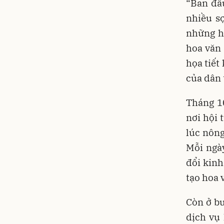
“Ban đầu
nhiều sợ
những h
hoa văn 
họa tiết
của dân 
Tháng 1
nơi hội 
lúc nông
Mỗi ngày
đổi kinh
tạo hoa 
Còn ở b
dịch vụ 