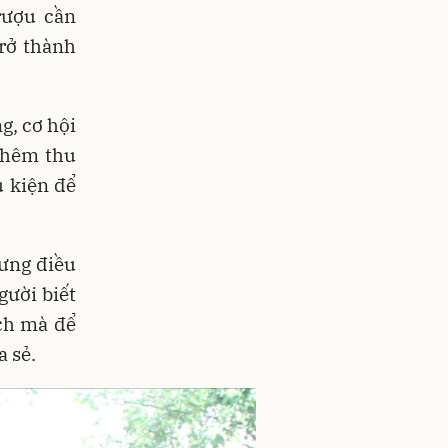
rượu cần
trở thành
g, cơ hội
 thêm thu
u kiện để
ưng điều
ười biết
ch mà để
 sẻ.