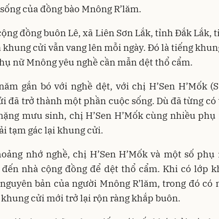
 sống của đồng bào Mnông R’lăm.
cộng đồng buôn Lê, xã Liên Sơn Lắk, tỉnh Đắk Lắk, t
 khung cửi vẫn vang lên mỗi ngày. Đó là tiếng khun
hụ nữ Mnông yêu nghề cần mẫn dệt thổ cẩm.
năm gắn bó với nghề dệt, với chị H’Sen H’Mốk (S
i đã trở thành một phần cuộc sống. Dù đã từng có 
 nặng mưu sinh, chị H’Sen H’Mốk cùng nhiều phụ 
i tạm gác lại khung cửi.
hoảng nhớ nghề, chị H’Sen H’Mốk và một số phụ 
i đến nhà cộng đồng để dệt thổ cẩm. Khi có lớp k
 nguyên bản của người Mnông R’lăm, trong đó có n
g khung cửi mới trở lại rộn ràng khắp buôn.