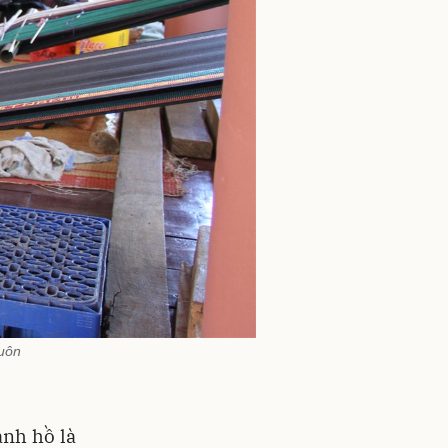
buôn
anh hồ là