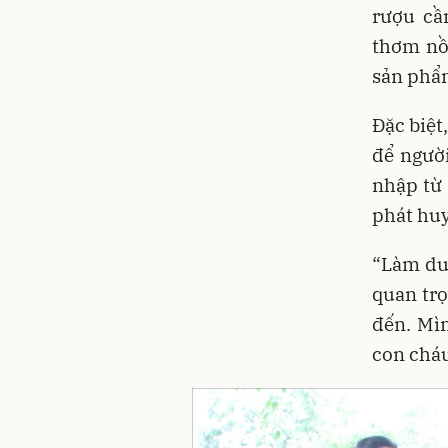
rượu cầ
thơm nồn
sản phẩm
Đặc biệt
để người
nhập từ 
phát huy
“Làm du
quan tr
đến. Mì
con cháu