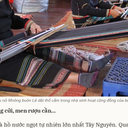
 nữ Mnông buôn Lê dệt thổ cẩm trong nhà sinh hoạt cộng đồng của 
g cửi, men rượu cần…
à hồ nước ngọt tự nhiên lớn nhất Tây Nguyên. Qu