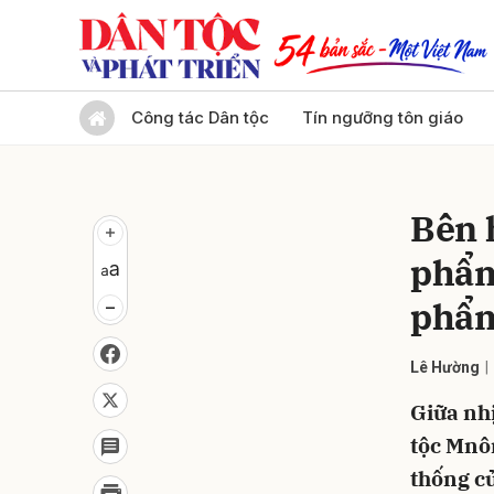
Gửi 
Công tác Dân tộc
Tín ngưỡng tôn giáo
Bên 
phẩm
phẩm
Lê Hường
Giữa nh
tộc Mnôn
thống c