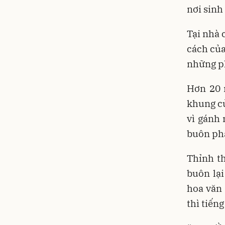
nơi sinh
Tại nhà 
cách của
những p
Hơn 20 
khung cử
vì gánh
buôn phả
Thỉnh t
buôn lạ
hoa văn
thì tiến