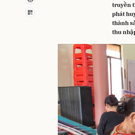
truyền 
phát huy
thành s
thu nhậ