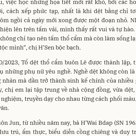
, việc học những họa tiết mới rất khó, bởi các h
i, cách xếp phức tạp, nhất là khi dệt bằng chỉ t
ôm ngồi cả ngày mới xong được một đoạn nhỏ. N
hiện lên trên tấm vải, mình thấy rất vui và tự hào
 không chỉ tạo nên tấm thổ cẩm mà còn làm sống lạ
tộc mình”, chị H’Sen bộc bạch.
0/2023, Tổ dệt thổ cẩm buôn Lê được thành lập, t
tụ những phụ nữ yêu nghề. Nghề dệt không còn là
 nhàn mà dần trở thành sinh kế chính của nhiều 
, chị em lại tập trung về nhà cộng đồng, vừa dệt,
 nghiệm, truyền dạy cho nhau từng cách phối màu,
văn.
uôn Jun, từ nhiều năm nay, bà H’Wai Bdap (SN 196
lưu trú, ẩm thực, biểu diễn cồng chiêng và duy t