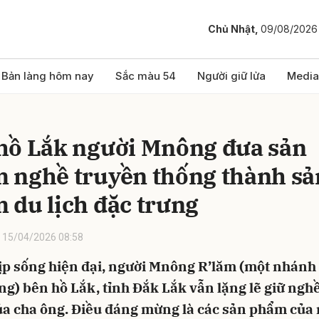
Chủ Nhật,
09/08/2026
bình luận
Bản làng hôm nay
Sắc màu 54
Người giữ lửa
Media
hồ Lắk người Mnông đưa sản
 nghề truyền thống thành sả
 du lịch đặc trưng
15/04/2026 08:58
Hủy
G
ịp sống hiện đại, người Mnông R’lăm (một nhánh
g) bên hồ Lắk, tỉnh Đắk Lắk vẫn lặng lẽ giữ ngh
ủa cha ông. Điều đáng mừng là các sản phẩm của