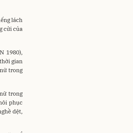
iếng lách
g cửi của
N 1980),
thời gian
nữ trong
nữ trong
hôi phục
ghề dệt,