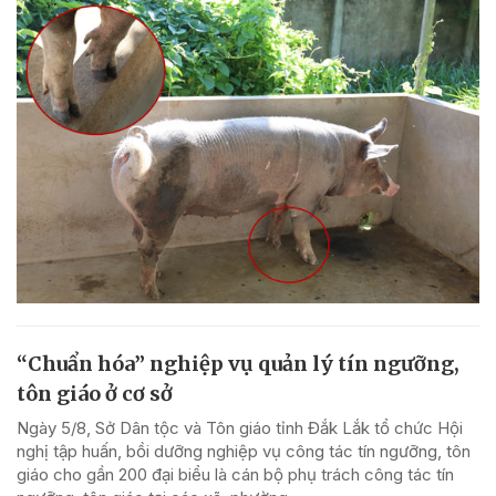
“Chuẩn hóa” nghiệp vụ quản lý tín ngưỡng,
tôn giáo ở cơ sở
Ngày 5/8, Sở Dân tộc và Tôn giáo tỉnh Đắk Lắk tổ chức Hội
nghị tập huấn, bồi dưỡng nghiệp vụ công tác tín ngưỡng, tôn
giáo cho gần 200 đại biểu là cán bộ phụ trách công tác tín