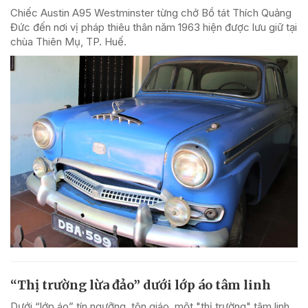
Chiếc Austin A95 Westminster từng chở Bồ tát Thích Quảng
Đức đến nơi vị pháp thiêu thân năm 1963 hiện được lưu giữ tại
chùa Thiên Mụ, TP. Huế.
“Thị trường lừa đảo” dưới lớp áo tâm linh
Dưới “lớp áo” tín ngưỡng, tôn giáo, một "thị trường" tâm linh