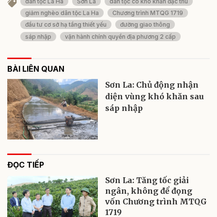
dân tộc La Ha
Sơn La
dân tộc có khó khăn đặc thù
giảm nghèo dân tộc La Ha
Chương trình MTQG 1719
đầu tư cơ sở hạ tầng thiết yếu
đường giao thông
sáp nhập
vận hành chính quyền địa phương 2 cấp
BÀI LIÊN QUAN
Sơn La: Chủ động nhận
diện vùng khó khăn sau
sáp nhập
ĐỌC TIẾP
Sơn La: Tăng tốc giải
ngân, không để đọng
vốn Chương trình MTQG
1719