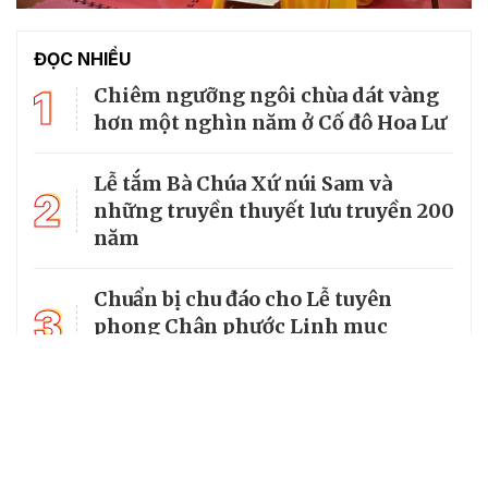
ĐỌC NHIỀU
1
Chiêm ngưỡng ngôi chùa dát vàng
hơn một nghìn năm ở Cố đô Hoa Lư
Lễ tắm Bà Chúa Xứ núi Sam và
2
những truyền thuyết lưu truyền 200
năm
Chuẩn bị chu đáo cho Lễ tuyên
3
phong Chân phước Linh mục
Trương Bửu Diệp
Chiêm bái chùa Cam Lộ, nơi có
4
bảo tháp thờ Phật cao nhất Việt
Nam