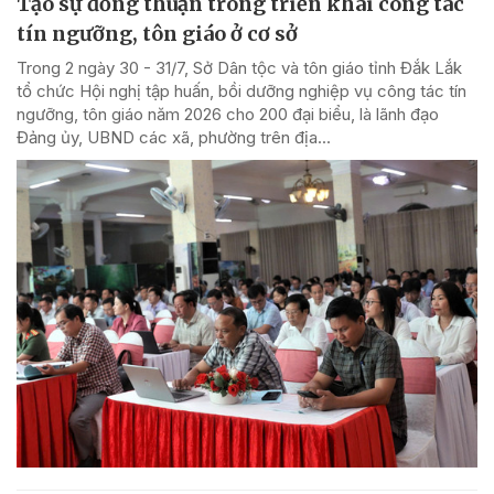
Tạo sự đồng thuận trong triển khai công tác
tín ngưỡng, tôn giáo ở cơ sở
Trong 2 ngày 30 - 31/7, Sở Dân tộc và tôn giáo tỉnh Đắk Lắk
tổ chức Hội nghị tập huấn, bồi dưỡng nghiệp vụ công tác tín
ngưỡng, tôn giáo năm 2026 cho 200 đại biểu, là lãnh đạo
Đảng ủy, UBND các xã, phường trên địa...