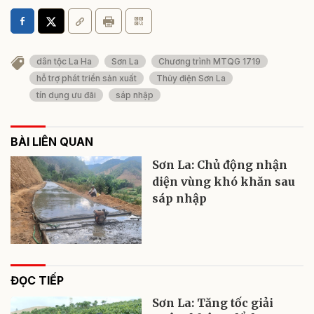
dân tộc La Ha
Sơn La
Chương trình MTQG 1719
hỗ trợ phát triển sản xuất
Thủy điện Sơn La
tín dụng ưu đãi
sáp nhập
BÀI LIÊN QUAN
Sơn La: Chủ động nhận
diện vùng khó khăn sau
sáp nhập
ĐỌC TIẾP
Sơn La: Tăng tốc giải