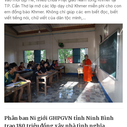
TP. Cần Thơ lại mở các lớp dạy chữ Khmer miễn phí cho con
em đồng bào Khmer. Không chỉ giúp các em biết đọc, biết
viết tiếng nói, chữ viết của dân tộc mình,...
Phân ban Ni giới GHPGVN tỉnh Ninh Bình
trao 180 triệu đồng xây nhà tình nghĩa