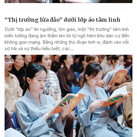
“Thị trường lừa đảo” dưới lớp áo tâm linh
Dưới “lớp áo” tín ngưỡng, tôn giáo, một "thị trường" tâm linh
biến tướng đang âm thầm len lỏi từ ngõ hẻm khu dân cư đến
không gian mạng. Bằng những thủ đoạn tinh vi, đánh vào nỗi
sợ hãi và sự thiếu hiểu biết, các...