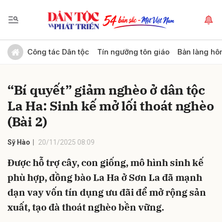
Gửi bình luận
Công tác Dân tộc
Tín ngưỡng tôn giáo
Bản làng hô
“Bí quyết” giảm nghèo ở dân tộc
La Ha: Sinh kế mở lối thoát nghèo
(Bài 2)
Sỹ Hào
20/11/2025 08:09
Hủy
Gửi
Được hỗ trợ cây, con giống, mô hình sinh kế
phù hợp, đồng bào La Ha ở Sơn La đã mạnh
dạn vay vốn tín dụng ưu đãi để mở rộng sản
xuất, tạo đà thoát nghèo bền vững.