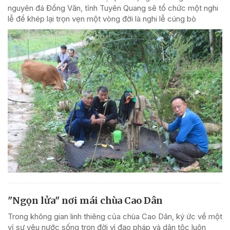
nguyên đá Đồng Văn, tỉnh Tuyên Quang sẽ tổ chức một nghi
lễ để khép lại trọn vẹn một vòng đời là nghi lễ cúng bò
"Ngọn lửa" nơi mái chùa Cao Dân
Trong không gian linh thiêng của chùa Cao Dân, ký ức về một
vị sư yêu nước sống trọn đời vì đạo pháp và dân tộc luôn