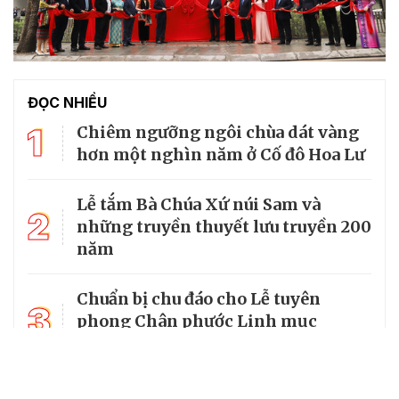
ĐỌC NHIỀU
1
Chiêm ngưỡng ngôi chùa dát vàng
hơn một nghìn năm ở Cố đô Hoa Lư
Lễ tắm Bà Chúa Xứ núi Sam và
2
những truyền thuyết lưu truyền 200
năm
Chuẩn bị chu đáo cho Lễ tuyên
3
phong Chân phước Linh mục
Trương Bửu Diệp
Chiêm bái chùa Cam Lộ, nơi có