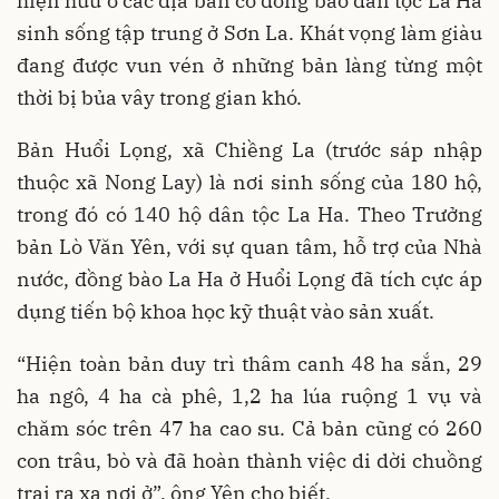
hiện hữu ở các địa bàn có đồng bào dân tộc La Ha
sinh sống tập trung ở Sơn La. Khát vọng làm giàu
đang được vun vén ở những bản làng từng một
thời bị bủa vây trong gian khó.
Bản Huổi Lọng, xã Chiềng La (trước sáp nhập
thuộc xã Nong Lay) là nơi sinh sống của 180 hộ,
trong đó có 140 hộ dân tộc La Ha. Theo Trưởng
bản Lò Văn Yên, với sự quan tâm, hỗ trợ của Nhà
nước, đồng bào La Ha ở Huổi Lọng đã tích cực áp
dụng tiến bộ khoa học kỹ thuật vào sản xuất.
“Hiện toàn bản duy trì thâm canh 48 ha sắn, 29
ha ngô, 4 ha cà phê, 1,2 ha lúa ruộng 1 vụ và
chăm sóc trên 47 ha cao su. Cả bản cũng có 260
con trâu, bò và đã hoàn thành việc di dời chuồng
trại ra xa nơi ở”, ông Yên cho biết.