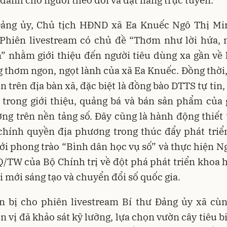
Đảng ủy, Chủ tịch HĐND xã Ea Knuếc Ngô Thị Mi
: Phiên livestream có chủ đề “Thơm như lời hứa, 
” nhằm giới thiệu đến người tiêu dùng xa gần về
g thơm ngon, ngọt lành của xã Ea Knuếc. Đồng thời,
n trên địa bàn xã, đặc biệt là đồng bào DTTS tự tin, 
 trong giới thiệu, quảng bá và bán sản phẩm của 
ng trên nền tảng số. Đây cũng là hành động thiết
chính quyền địa phương trong thúc đẩy phát triể
với phong trào “Bình dân học vụ số” và thực hiện N
/TW của Bộ Chính trị về đột phá phát triển khoa 
i mới sáng tạo và chuyển đổi số quốc gia.
n bị cho phiên livestream Bí thư Đảng ủy xã cùn
n vị đã khảo sát kỹ lưỡng, lựa chọn vườn cây tiêu b