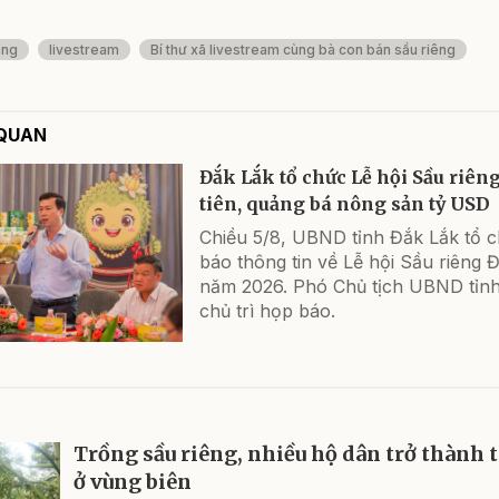
êng
livestream
Bí thư xã livestream cùng bà con bán sầu riêng
 QUAN
Đắk Lắk tổ chức Lễ hội Sầu riêng
tiên, quảng bá nông sản tỷ USD
Chiều 5/8, UBND tỉnh Đắk Lắk tổ 
báo thông tin về Lễ hội Sầu riêng 
năm 2026. Phó Chủ tịch UBND tỉn
chủ trì họp báo.
Trồng sầu riêng, nhiều hộ dân trở thành t
ở vùng biên