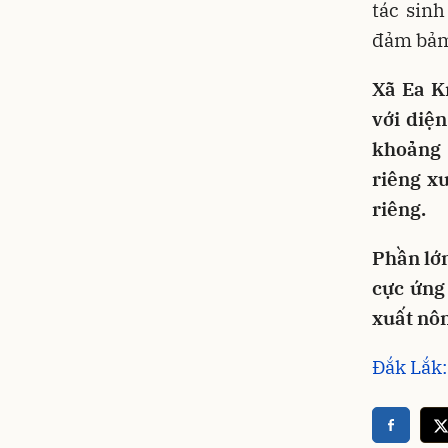
tác sinh
đảm bảm 
Xã Ea K
với diệ
khoảng 
riêng x
riêng.
Phần lớn
cực ứng
xuất nôn
Đắk Lắk: