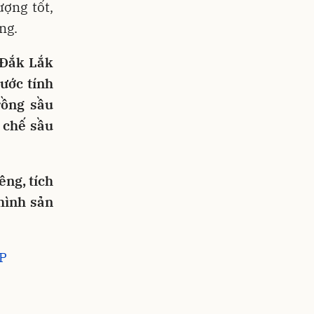
ượng tốt,
ng.
 Đắk Lắk
ước tính
rồng sầu
 chế sầu
êng, tích
hình sản
AP