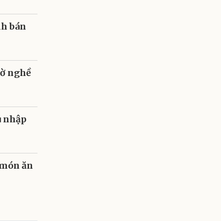
nh bán
hờ nghề
u nhập
 món ăn