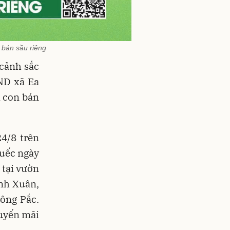
 bán sầu riêng
cảnh sắc
ND xã Ea
à con bán
24/8 trên
uếc ngày
 tại vườn
nh Xuân,
ông Pắc.
huyến mãi