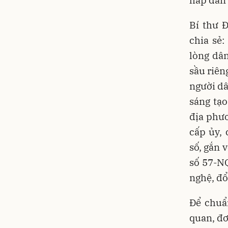
Bí thư 
chia sẻ
lòng dân
sầu riên
người dâ
sáng tạo
địa phươ
cấp ủy, 
số, gắn 
số 57-NQ
nghệ, đổ
Để chuẩ
quan, đơ