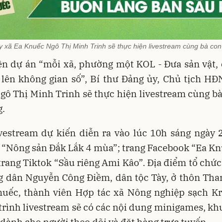
y xã Ea Knuếc Ngô Thị Minh Trinh sẽ thực hiện livestream cùng bà con
ện dự án “mỗi xã, phường một KOL - Đưa sản vật, 
 lên không gian số”, Bí thư Đảng ủy, Chủ tịch HĐ
ô Thị Minh Trinh sẽ thực hiện livestream cùng b
g.
vestream dự kiến diễn ra vào lúc 10h sáng ngày 
 “Nông sản Đắk Lắk 4 mùa”; trang Facebook “Ea Kn
trang Tiktok “Sầu riêng Ami Kâo”. Địa điểm tổ chức
g dân Nguyễn Công Điềm, dân tộc Tày, ở thôn Tha
nuếc, thành viên Hợp tác xã Nông nghiệp sạch Kr
rình livestream sẽ có các nội dung minigames, k
dành cho người theo dõi và đặt hàng trực tuyến.