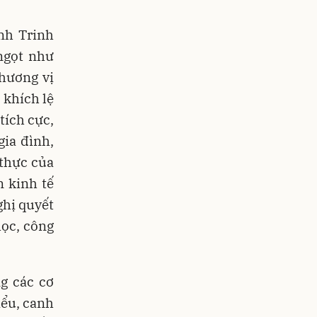
nh Trinh
ngọt như
 hương vị
 khích lệ
tích cực,
gia đình,
 thực của
n kinh tế
ghị quyết
học, công
g các cơ
iểu, canh