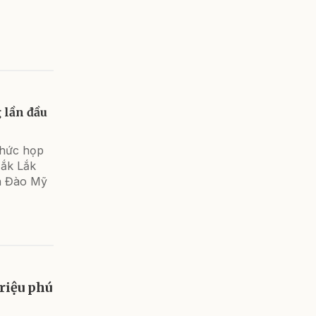
 lần đầu
chức họp
Đắk Lắk
h Đào Mỹ
riệu phú