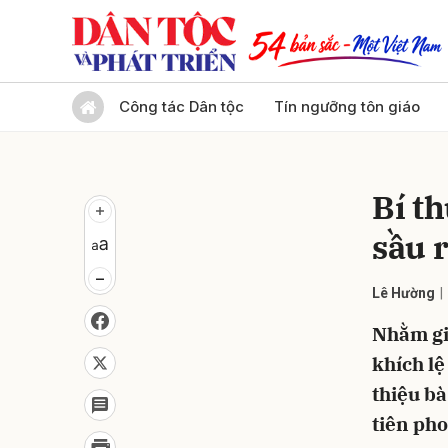
Gửi 
Công tác Dân tộc
Tín ngưỡng tôn giáo
Bí t
sầu 
Lê Hường
Nhằm gi
khích lệ
thiệu bà
tiên pho