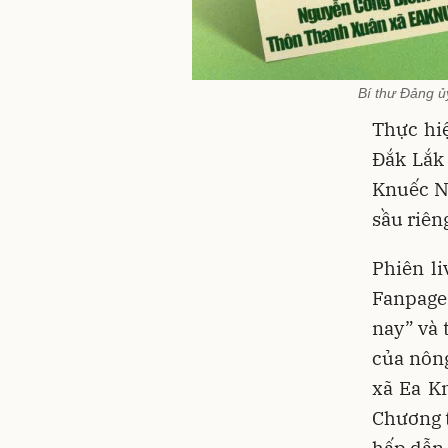
Bí thư Đảng ủ
Thực hi
Đắk Lắk
Knuếc Ng
sầu riên
Phiên li
Fanpage
nay” và 
của nôn
xã Ea K
Chương t
hấp dẫn 