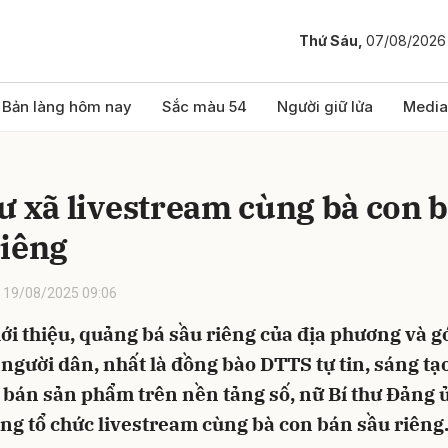
Thứ Sáu,
07/08/2026
bình luận
Bản làng hôm nay
Sắc màu 54
Người giữ lửa
Media
hư xã livestream cùng bà con 
riêng
19/08/2025 09:06
ới thiệu, quảng bá sầu riêng của địa phương và 
Hủy
G
 người dân, nhất là đồng bào DTTS tự tin, sáng tạo
 bán sản phẩm trên nền tảng số, nữ Bí thư Đảng 
ng tổ chức livestream cùng bà con bán sầu riêng