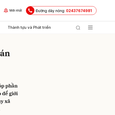
Đường dây nóng:
02437674981
Mới nhất
Thành tựu và Phát triển
bán
góp phần
ửi
 để giới
ủy xã
.