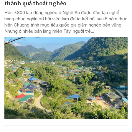
thành quả thoát nghèo
Hơn 7.800 lao động nghèo ở Nghệ An được đào tạo nghề,
hàng chục nghìn cơ hội việc làm được kết nối sau 5 năm thực
hiện Chương trình mục tiêu quốc gia giảm nghèo bền vững.
Nhưng ở nhiều bản làng miền Tây, người trẻ...