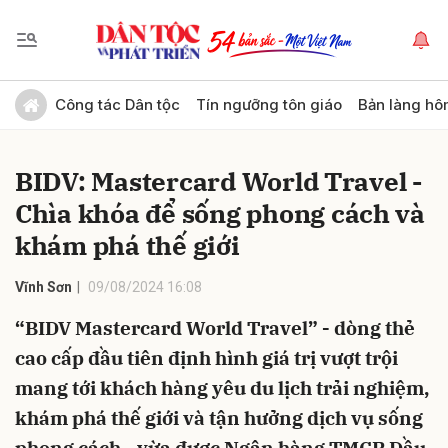
Gửi bình luận
Công tác Dân tộc
Tín ngưỡng tôn giáo
Bản làng hô
BIDV: Mastercard World Travel -
Chìa khóa để sống phong cách và
khám phá thế giới
Vĩnh Sơn
09/08/2024 16:08
Hủy
Gửi
“BIDV Mastercard World Travel” - dòng thẻ
cao cấp đầu tiên định hình giá trị vượt trội
mang tới khách hàng yêu du lịch trải nghiệm,
khám phá thế giới và tận hưởng dịch vụ sống