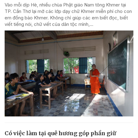
Vào mỗi dịp Hè, nhiều chùa Phật giáo Nam tông Khmer tại
TP. Cần Thơ lại mở các lớp dạy chữ Khmer miễn phí cho con
em đồng bào Khmer. Không chỉ giúp các em biết đọc, biết
viết tiếng nói, chữ viết của dân tộc mình,...
Có việc làm tại quê hương góp phần giữ