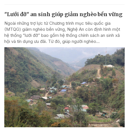
"Lưới đỡ" an sinh giúp giảm nghèo bền vững
Ngoài những trợ lực từ Chương trình mục tiêu quốc gia
(MTQG) giảm nghèo bền vững, Nghệ An còn định hình một
hệ thống “lưới đỡ” bao gồm hệ thống chính sách an sinh xã
hội và tín dụng ưu đãi. Từ đó, giúp người nghèo...