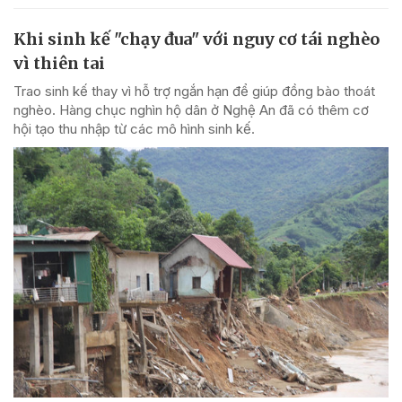
Khi sinh kế "chạy đua" với nguy cơ tái nghèo
vì thiên tai
Trao sinh kế thay vì hỗ trợ ngắn hạn để giúp đồng bào thoát
nghèo. Hàng chục nghìn hộ dân ở Nghệ An đã có thêm cơ
hội tạo thu nhập từ các mô hình sinh kế.