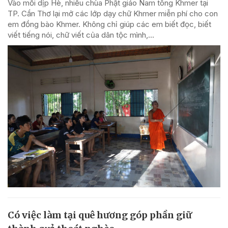
Vào mỗi dịp Hè, nhiều chùa Phật giáo Nam tông Khmer tại
TP. Cần Thơ lại mở các lớp dạy chữ Khmer miễn phí cho con
em đồng bào Khmer. Không chỉ giúp các em biết đọc, biết
viết tiếng nói, chữ viết của dân tộc mình,...
Có việc làm tại quê hương góp phần giữ