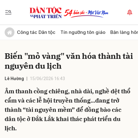
Gửi bình luận
Công tác Dân tộc
Tín ngưỡng tôn giáo
Bản làng hô
Biến "mỏ vàng" văn hóa thành tài
nguyên du lịch
Lê Hường
15/06/2026 16:43
Âm thanh cồng chiêng, nhà dài, nghề dệt thổ
Hủy
Gửi
cẩm và các lễ hội truyền thống...đang trở
thành “tài nguyên mềm” để đồng bào các
dân tộc ở Đắk Lắk khai thác phát triển du
lịch.