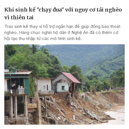
Khi sinh kế "chạy đua" với nguy cơ tái nghèo
vì thiên tai
Trao sinh kế thay vì hỗ trợ ngắn hạn để giúp đồng bào thoát
nghèo. Hàng chục nghìn hộ dân ở Nghệ An đã có thêm cơ
hội tạo thu nhập từ các mô hình sinh kế.