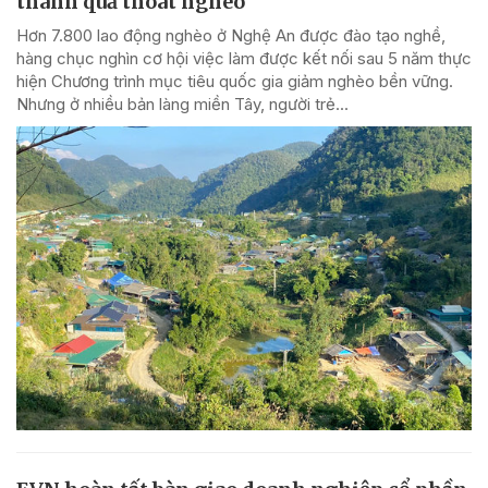
thành quả thoát nghèo
Hơn 7.800 lao động nghèo ở Nghệ An được đào tạo nghề,
hàng chục nghìn cơ hội việc làm được kết nối sau 5 năm thực
hiện Chương trình mục tiêu quốc gia giảm nghèo bền vững.
Nhưng ở nhiều bản làng miền Tây, người trẻ...