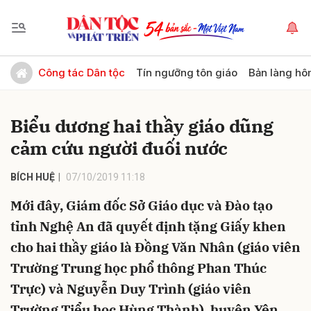
Gửi bình luận
Công tác Dân tộc
Tín ngưỡng tôn giáo
Bản làng hô
Biểu dương hai thầy giáo dũng
cảm cứu người đuối nước
BÍCH HUỆ
07/10/2019 11:18
Mới đây, Giám đốc Sở Giáo dục và Đào tạo
Hủy
Gửi
tỉnh Nghệ An đã quyết định tặng Giấy khen
cho hai thầy giáo là Đồng Văn Nhân (giáo viên
Trường Trung học phổ thông Phan Thúc
Trực) và Nguyễn Duy Trình (giáo viên
Trường Tiểu học Hùng Thành), huyện Yên