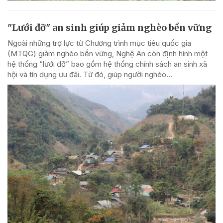
"Lưới đỡ" an sinh giúp giảm nghèo bền vững
Ngoài những trợ lực từ Chương trình mục tiêu quốc gia
(MTQG) giảm nghèo bền vững, Nghệ An còn định hình một
hệ thống “lưới đỡ” bao gồm hệ thống chính sách an sinh xã
hội và tín dụng ưu đãi. Từ đó, giúp người nghèo...