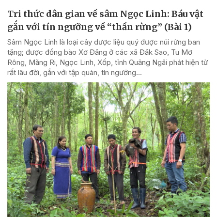
Tri thức dân gian về sâm Ngọc Linh: Báu vật
gắn với tín ngưỡng về “thần rừng” (Bài 1)
Sâm Ngọc Linh là loại cây dược liệu quý được núi rừng ban
tặng; được đồng bào Xơ Đăng ở các xã Đăk Sao, Tu Mơ
Rông, Măng Ri, Ngọc Linh, Xốp, tỉnh Quảng Ngãi phát hiện từ
rất lâu đời, gắn với tập quán, tín ngưỡng...