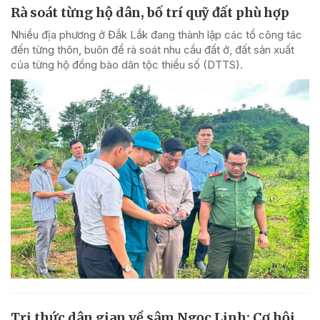
Rà soát từng hộ dân, bố trí quỹ đất phù hợp
Nhiều địa phương ở Đắk Lắk đang thành lập các tổ công tác
đến từng thôn, buôn để rà soát nhu cầu đất ở, đất sản xuất
của từng hộ đồng bào dân tộc thiểu số (DTTS).
Tri thức dân gian về sâm Ngọc Linh: Cơ hội