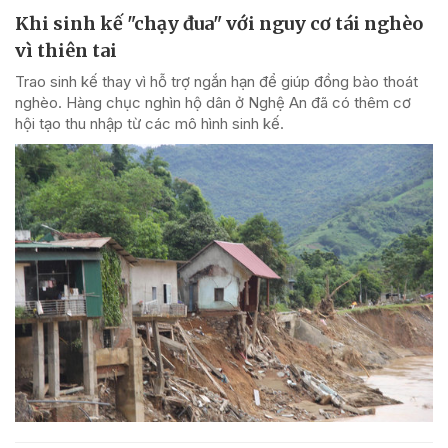
Khi sinh kế "chạy đua" với nguy cơ tái nghèo
vì thiên tai
Trao sinh kế thay vì hỗ trợ ngắn hạn để giúp đồng bào thoát
nghèo. Hàng chục nghìn hộ dân ở Nghệ An đã có thêm cơ
hội tạo thu nhập từ các mô hình sinh kế.