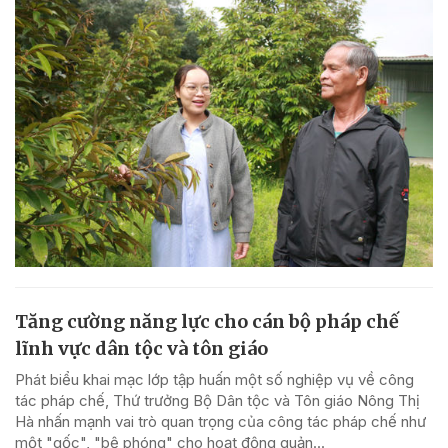
Tăng cường năng lực cho cán bộ pháp chế
lĩnh vực dân tộc và tôn giáo
Phát biểu khai mạc lớp tập huấn một số nghiệp vụ về công
tác pháp chế, Thứ trưởng Bộ Dân tộc và Tôn giáo Nông Thị
Hà nhấn mạnh vai trò quan trọng của công tác pháp chế như
một "gốc", "bệ phóng" cho hoạt động quản...