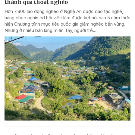
thành quả thoát nghèo
Hơn 7.800 lao động nghèo ở Nghệ An được đào tạo nghề,
hàng chục nghìn cơ hội việc làm được kết nối sau 5 năm thực
hiện Chương trình mục tiêu quốc gia giảm nghèo bền vững.
Nhưng ở nhiều bản làng miền Tây, người trẻ...