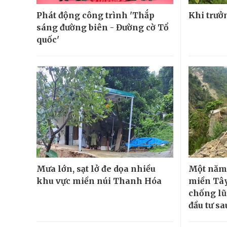
Phát động công trình 'Thắp
Khi trưở
sáng đường biên - Đường cờ Tổ
quốc'
Mưa lớn, sạt lở đe dọa nhiều
Một năm 
khu vực miền núi Thanh Hóa
miền Tây
chống l
đầu tư sa