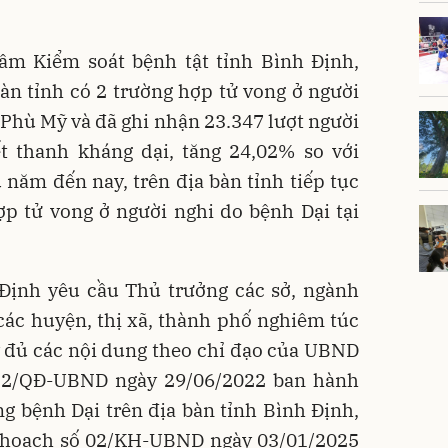
âm Kiểm soát bệnh tật tỉnh Bình Định,
àn tỉnh có 2 trường hợp tử vong ở người
 Phù Mỹ và đã ghi nhận 23.347 lượt người
t thanh kháng dại, tăng 24,02% so với
năm đến nay, trên địa bàn tỉnh tiếp tục
p tử vong ở người nghi do bệnh Dại tại
Định yêu cầu Thủ trưởng các sở, ngành
các huyện, thị xã, thành phố nghiêm túc
ầy đủ các nội dung theo chỉ đạo của UBND
052/QĐ-UBND ngày 29/06/2022 ban hành
g bệnh Dại trên địa bàn tỉnh Bình Định,
Kế hoạch số 02/KH-UBND ngày 03/01/2025