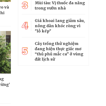
3
Mùi tàu: Vị thuốc đa năng
eo và
trong vườn nhà
khi
Giá khoai lang giảm sâu,
4
nông dân khóc ròng vì
"lỗ kép"
Cây trồng thử nghiệm
5
đang hiện thực giấc mơ
“thủ phủ mắc ca” ở vùng
đất lịch sử
ng
rừng'