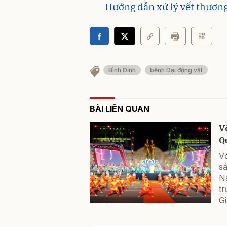
Hướng dẫn xử lý vết thương
Bình Định
bệnh Dại động vật
BÀI LIÊN QUAN
V
Q
Vớ
sá
Na
t
Gi