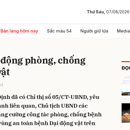
Thứ Sáu,
07/08/2026
bình luận
Bản làng hôm nay
Sắc màu 54
Người giữ lửa
Media
 động phòng, chống
ĐỌC
vật
04
ịnh đã có Chỉ thị số 05/CT-UBND, yêu
Hủy
G
ành liên quan, Chủ tịch UBND các
tăng cường công tác phòng, chống bệnh
vùng an toàn bệnh Dại động vật trên