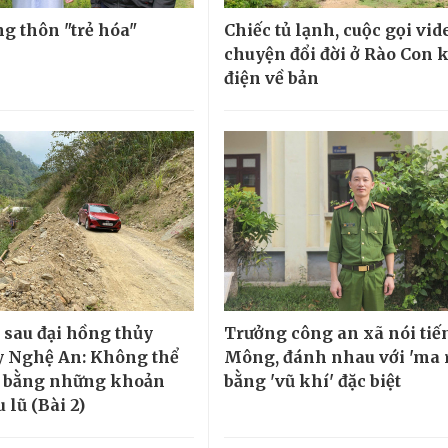
ng thôn "trẻ hóa"
Chiếc tủ lạnh, cuộc gọi vid
chuyện đổi đời ở Rào Con 
điện về bản
sau đại hồng thủy
Trưởng công an xã nói tiế
 Nghệ An: Không thể
Mông, đánh nhau với 'ma 
ũ bằng những khoản
bằng 'vũ khí' đặc biệt
u lũ (Bài 2)