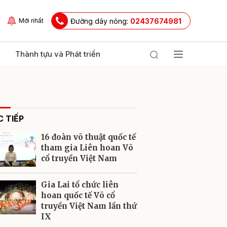
Đường dây nóng:
02437674981
Mới nhất
Thành tựu và Phát triển
 TIẾP
16 đoàn võ thuật quốc tế
tham gia Liên hoan Võ
cổ truyền Việt Nam
ửi
Gia Lai tổ chức liên
hoan quốc tế Võ cổ
truyền Việt Nam lần thứ
IX