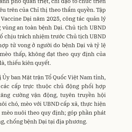
ành phố quán triệt, chỉ đạo tổ chức triển
êu trên của Chỉ thị theo thẩm quyền. Tập
 Vaccine Dại năm 2025, công tác quản lý
g vùng an toàn bệnh Dại. Chủ tịch UBND
hố chịu trách nhiệm trước Chủ tịch UBND
hợp tử vong ở người do bệnh Dại và tỷ lệ
 mèo thấp, không đạt theo quy định của
à, thiếu kiên quyết.
 Ủy ban Mặt trận Tổ Quốc Việt Nam tỉnh,
o các cấp trực thuộc chủ động phối hợp
ăng cường vận động, tuyên truyền hội
uôi chó, mèo với UBND cấp xã, thực hiện
, mèo nuôi theo quy định; góp phần phát
g, chống bệnh Dại tại địa phương.