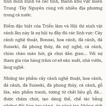
tỉnh Bình Định và các tỉnh, thành khu vực miền
Trung -Tây Nguyên cùng với nhiều địa phương
trong cả nước.
Điểm đặc biệt của Triển lãm và Hội thi sinh vật
cảnh lần này là sự hội tụ đầy đủ các lĩnh vực: Cây
cảnh nghệ thuật, Bonsai, hoa cảnh, đá cảnh, đá
Suiseki, đá phong thủy, đá mỹ nghệ, cá cảnh,
chim chào mào hót, gà chọi dân gian... Với sự
tham gia của hàng trăm cơ sở sản xuất, nhà vườn,
làng nghề.
Những tác phẩm cây cảnh nghệ thuật, hoa cảnh,
đá cảnh, đá Suiseki, đá phong thủy, cá cảnh, gỗ
lũa, sản phẩm tranh, tượng từ chất liệu gỗ, đá...
được chăm chút, tạo dáng thế, chế tác bằng
những đôi bàn tay vàng, óc sáng tạo không giới