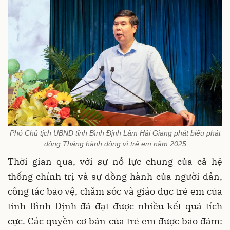
Phó Chủ tịch UBND tỉnh Bình Định Lâm Hải Giang phát biểu phát
động Tháng hành động vì trẻ em năm 2025
Thời gian qua, với sự nỗ lực chung của cả hệ
thống chính trị và sự đồng hành của người dân,
công tác bảo vệ, chăm sóc và giáo dục trẻ em của
tỉnh Bình Định đã đạt được nhiều kết quả tích
cực. Các quyền cơ bản của trẻ em được
bảo
đảm: