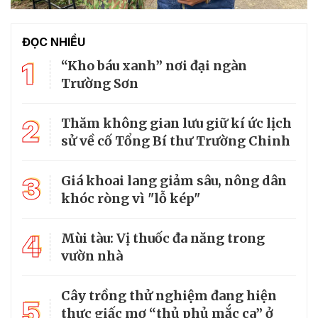
ĐỌC NHIỀU
1
“Kho báu xanh” nơi đại ngàn
Trường Sơn
2
Thăm không gian lưu giữ kí ức lịch
sử về cố Tổng Bí thư Trường Chinh
3
Giá khoai lang giảm sâu, nông dân
khóc ròng vì "lỗ kép"
4
Mùi tàu: Vị thuốc đa năng trong
vườn nhà
Cây trồng thử nghiệm đang hiện
5
thực giấc mơ “thủ phủ mắc ca” ở