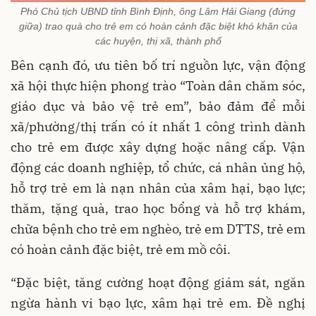
Phó Chủ tịch UBND tỉnh Bình Định, ông Lâm Hải Giang (đứng
giữa) trao quà cho trẻ em có hoàn cảnh đặc biệt khó khăn của
các huyện, thị xã, thành phố
Bên cạnh đó, ưu tiên bố trí nguồn lực, vận động
xã hội thực hiện phong trào “Toàn dân chăm sóc,
giáo dục và bảo vệ trẻ em”, bảo đảm để mỗi
xã/phường/thị trấn có ít nhất 1 công trình dành
cho trẻ em được xây dựng hoặc nâng cấp. Vận
động các doanh nghiệp, tổ chức, cá nhân ủng hộ,
hỗ trợ trẻ em là nạn nhân của xâm hại, bạo lực;
thăm, tặng quà, trao học bổng và hỗ trợ khám,
chữa bệnh cho trẻ em nghèo, trẻ em DTTS, trẻ em
có hoàn cảnh đặc biệt, trẻ em mồ côi.
“Đặc biệt, tăng cường hoạt động giám sát, ngăn
ngừa hành vi bạo lực, xâm hại trẻ em. Đề nghị