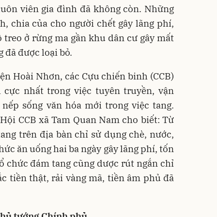
khuôn viên gia đình đã không còn. Những
, chia của cho người chết gây lãng phí,
 treo ở rừng ma gần khu dân cư gây mất
 đã được loại bỏ.
ện Hoài Nhơn, các Cựu chiến binh (CCB)
 cực nhất trong việc tuyên truyền, vận
 nếp sống văn hóa mới trong việc tang.
h Hội CCB xã Tam Quan Nam cho biết: Từ
ang trên địa bàn chỉ sử dụng chè, nước,
hức ăn uống hai ba ngày gây lãng phí, tốn
tổ chức đám tang cũng dược rút ngắn chỉ
ắc tiền thật, rải vàng mã, tiền âm phủ đã
 Thủ tướng Chính phủ