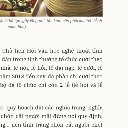
vật là hủ tục, gây lãng phí, tốn kém cần phải loại bỏ. (Ảnh
minh họa)
Chủ tịch Hội Văn học nghệ thuật tỉnh
i dân trong tỉnh thường tổ chức cưới theo
hà, lễ nói, lễ hỏi, lễ đại nạp, lễ cưới, lễ
ừ năm 2018 đến nay, đa phần chỉ cưới theo
 bộ đã tổ chức chỉ còn 2 lễ (lễ hỏi và lễ
c, quy hoạch đất các nghĩa trang, nghĩa
 chôn cất người mất đúng nơi quy định,
ng… nên tình trạng chôn cất người chết