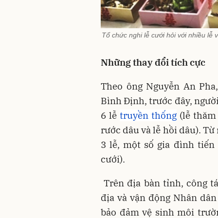
Tổ chức nghi lễ cưới hỏi với nhiều lễ 
Những thay đổi tích cực
Theo ông Nguyễn An Pha, 
Bình Định, trước đây, ngườ
6 lễ
truyền thống
(lễ thăm n
rước dâu và lễ hồi dâu). T
3 lễ, một số gia đình tiến
cưới).
Trên địa bàn tỉnh, công tá
địa và vận động Nhân dân
bảo đảm vệ sinh môi trườ