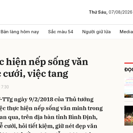
Thứ Sáu,
07/08/2026
bình luận
Bản làng hôm nay
Sắc màu 54
Người giữ lửa
Media
c hiện nếp sống văn
ĐỌC
 cưới, việc tang
17:30
T-TTg ngày 9/2/2018 của Thủ tướng
Hủy
G
ệc thực hiện nếp sống văn minh trong
gian qua, trên địa bàn tỉnh Bình Định,
ễ cưới, hỏi tiết kiệm, giữ nét đẹp văn