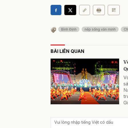
Bình Định
nếp sống văn minh
Ch
BÀI LIÊN QUAN
V
Q
Vớ
sá
Na
t
Gi