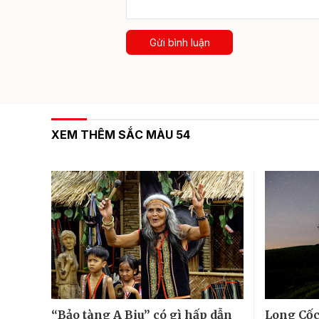
Gửi bình luận
XEM THÊM SẮC MÀU 54
“Bảo tàng A Biu” có gì hấp dẫn
Long Cốc