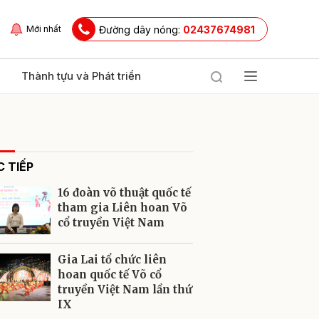
Đường dây nóng:
02437674981
Mới nhất
Thành tựu và Phát triển
 TIẾP
16 đoàn võ thuật quốc tế
tham gia Liên hoan Võ
cổ truyền Việt Nam
ửi
Gia Lai tổ chức liên
hoan quốc tế Võ cổ
truyền Việt Nam lần thứ
IX