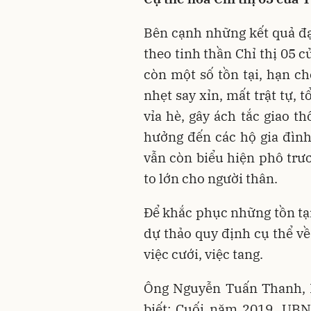
Bên cạnh những kết quả đạ
theo tinh thần Chỉ thị 05 
còn một số tồn tại, hạn c
nhẹt say xỉn, mất trật tự, 
vỉa hè, gây ách tắc giao 
hưởng đến các hộ gia đình
vẫn còn biểu hiện phô trươ
to lớn cho người thân.
Để khắc phục những tồn tại
dự thảo quy định cụ thể về
việc cưới, việc tang.
Ông Nguyễn Tuấn Thanh, 
biết: Cuối năm 2019, UBN