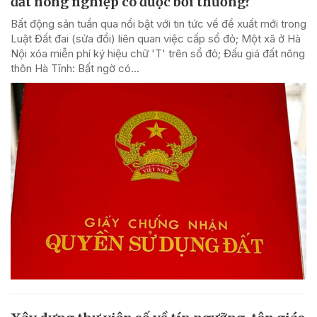
đất nông nghiệp có được bổi thường?
Bất động sản tuần qua nổi bật với tin tức về đề xuất mới trong
Luật Đất đai (sửa đổi) liên quan việc cấp sổ đỏ; Một xã ở Hà
Nội xóa miễn phí ký hiệu chữ 'T' trên sổ đỏ; Đấu giá đất nông
thôn Hà Tĩnh: Bất ngờ có...