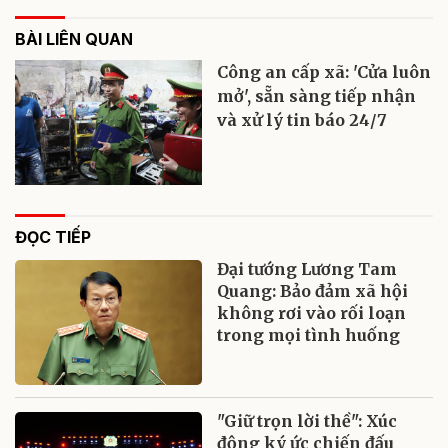
BÀI LIÊN QUAN
Công an cấp xã: 'Cửa luôn
mở', sẵn sàng tiếp nhận
và xử lý tin báo 24/7
ĐỌC TIẾP
Đại tướng Lương Tam
Quang: Bảo đảm xã hội
không rơi vào rối loạn
trong mọi tình huống
"Giữ trọn lời thề": Xúc
động ký ức chiến đấu