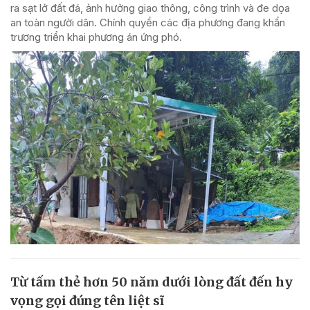
ra sạt lở đất đá, ảnh hưởng giao thông, công trình và đe dọa
an toàn người dân. Chính quyền các địa phương đang khẩn
trương triển khai phương án ứng phó.
Từ tấm thẻ hơn 50 năm dưới lòng đất đến hy
vọng gọi đúng tên liệt sĩ