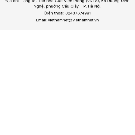
Địa chỉ: Tầng 18, Toà nhà Cục Viễn thông (VNTA), 68 Dương Đình
Nghệ, phường Cầu Giấy, TP. Hà Nội.
Điện thoại: 02437674981
Email: vietnamnet@vietnamnet.vn