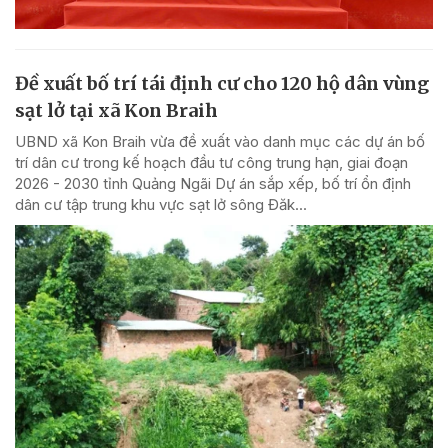
Đề xuất bố trí tái định cư cho 120 hộ dân vùng
sạt lở tại xã Kon Braih
UBND xã Kon Braih vừa đề xuất vào danh mục các dự án bố
trí dân cư trong kế hoạch đầu tư công trung hạn, giai đoạn
2026 - 2030 tỉnh Quảng Ngãi Dự án sắp xếp, bố trí ổn định
dân cư tập trung khu vực sạt lở sông Đăk...