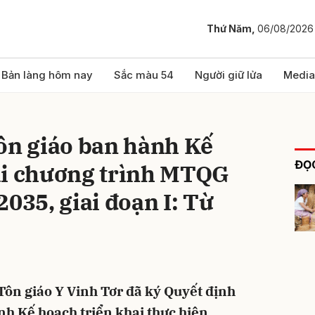
Thứ Năm,
06/08/2026
bình luận
Bản làng hôm nay
Sắc màu 54
Người giữ lửa
Media
ôn giáo ban hành Kế
ĐỌC
ai chương trình MTQG
2035, giai đoạn I: Từ
Hủy
G
Tôn giáo Y Vinh Tơr đã ký Quyết định
 Kế hoạch triển khai thực hiện