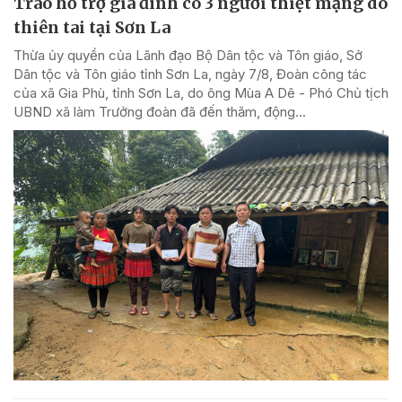
Trao hỗ trợ gia đình có 3 người thiệt mạng do
thiên tai tại Sơn La
Thừa ủy quyền của Lãnh đạo Bộ Dân tộc và Tôn giáo, Sở
Dân tộc và Tôn giáo tỉnh Sơn La, ngày 7/8, Đoàn công tác
của xã Gia Phù, tỉnh Sơn La, do ông Mùa A Dê - Phó Chủ tịch
UBND xã làm Trưởng đoàn đã đến thăm, động...