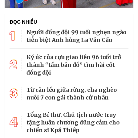
ĐỌC NHIỀU
1
Người đồng đội 99 tuổi nghẹn ngào
tiễn biệt Anh hùng La Văn Cầu
Ký ức của cựu giao liên 96 tuổi trở
2
thành “tấm bản đồ” tìm hài cốt
đồng đội
3
Từ căn lều giữa rừng, cha nghèo
nuôi 7 con gái thành cử nhân
Tổng Bí thư, Chủ tịch nước truy
4
tặng huân chương dũng cảm cho
chiến sĩ Kpă Thiêp