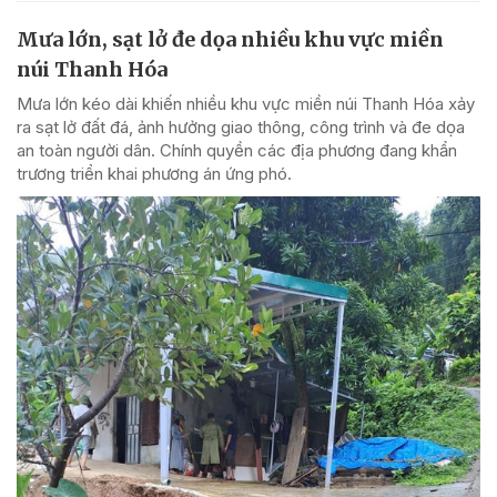
Mưa lớn, sạt lở đe dọa nhiều khu vực miền
núi Thanh Hóa
Mưa lớn kéo dài khiến nhiều khu vực miền núi Thanh Hóa xảy
ra sạt lở đất đá, ảnh hưởng giao thông, công trình và đe dọa
an toàn người dân. Chính quyền các địa phương đang khẩn
trương triển khai phương án ứng phó.