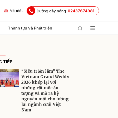
Đường dây nóng:
02437674981
Mới nhất
Thành tựu và Phát triển
 TIẾP
“Siêu triển lãm” The
Vietnam Grand Weddx
2026 khép lại với
những cột mốc ấn
ửi
tượng và mở ra kỷ
nguyên mới cho tương
lai ngành cưới Việt
Nam