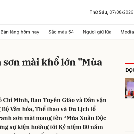
Thứ Sáu,
07/08/2026
bình luận
Bản làng hôm nay
Sắc màu 54
Người giữ lửa
Media
h sơn mài khổ lớn "Mùa
ĐỌC
Hồ Chí Minh, Ban Tuyên Giáo và Dân vận
Hủy
G
Bộ Văn hóa, Thể thao và Du Lịch tổ
tranh sơn mài mang tên “Mùa Xuân Độc
hững sự kiện hướng tới Kỷ niệm 80 năm