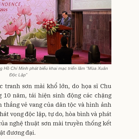
g Hồ Chí Minh phát biểu khai mạc triển lãm “Mùa Xuân
Độc Lập”
ức tranh sơn mài khổ lớn, do họa sĩ Chu
g 10 năm, tái hiện sinh động các chặng
n thắng vẻ vang của dân tộc và hình ảnh
hát vọng độc lập, tự do, hòa bình và phát
của nghệ thuật sơn mài truyền thống kết
ật đương đại.