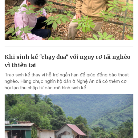
Khi sinh kế "chạy đua" với nguy cơ tái nghèo
vì thiên tai
Trao sinh kế thay vì hỗ trợ ngắn hạn để giúp đồng bào thoát
nghèo. Hàng chục nghìn hộ dân ở Nghệ An đã có thêm cơ
hội tạo thu nhập từ các mô hình sinh kế.