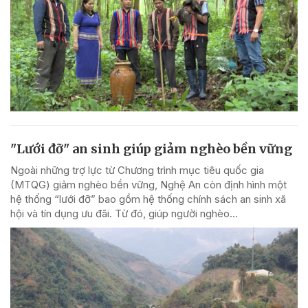
"Lưới đỡ" an sinh giúp giảm nghèo bền vững
Ngoài những trợ lực từ Chương trình mục tiêu quốc gia
(MTQG) giảm nghèo bền vững, Nghệ An còn định hình một
hệ thống “lưới đỡ” bao gồm hệ thống chính sách an sinh xã
hội và tín dụng ưu đãi. Từ đó, giúp người nghèo...