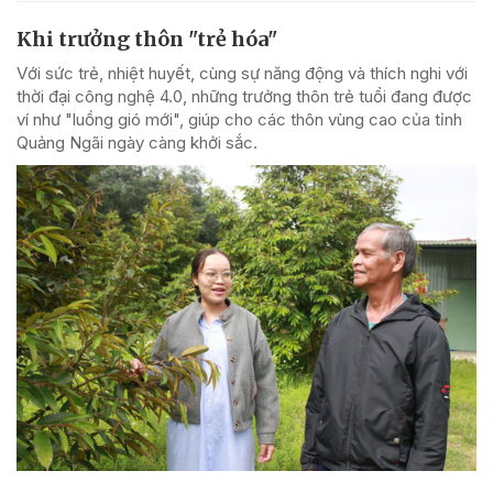
Khi trưởng thôn "trẻ hóa"
Với sức trẻ, nhiệt huyết, cùng sự năng động và thích nghi với
thời đại công nghệ 4.0, những trưởng thôn trẻ tuổi đang được
ví như "luồng gió mới", giúp cho các thôn vùng cao của tỉnh
Quảng Ngãi ngày càng khởi sắc.