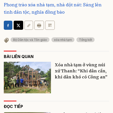
Phong trào xóa nhà tạm, nhà dột nát: Sáng lên
tình dân tộc, nghĩa đồng bào
Bộ Dân tộc và Tôn giáo
xóa nhà tạm
Tổng kết
BÀI LIÊN QUAN
Xóa nhà tạm ở vùng núi
xứ Thanh: “Khi dân cần,
khi dân khó có Công an”
ĐỌC TIẾP