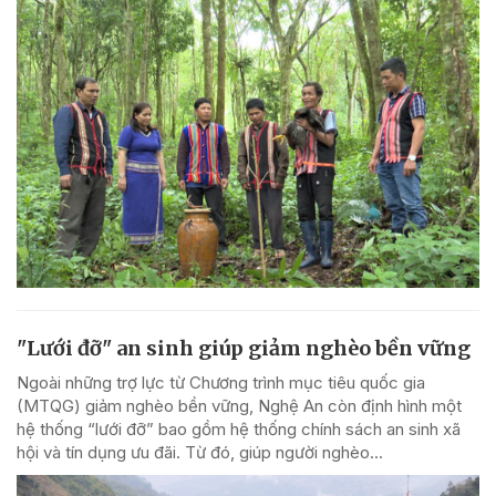
"Lưới đỡ" an sinh giúp giảm nghèo bền vững
Ngoài những trợ lực từ Chương trình mục tiêu quốc gia
(MTQG) giảm nghèo bền vững, Nghệ An còn định hình một
hệ thống “lưới đỡ” bao gồm hệ thống chính sách an sinh xã
hội và tín dụng ưu đãi. Từ đó, giúp người nghèo...