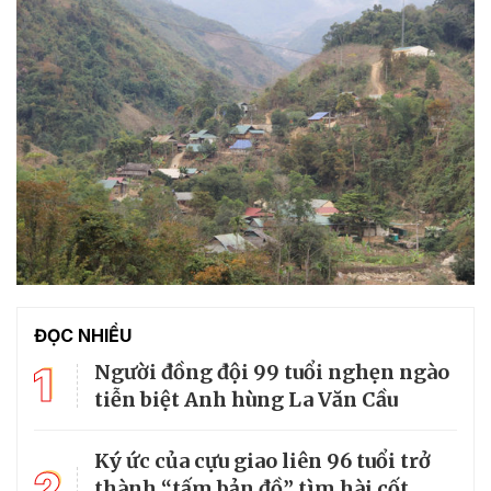
ĐỌC NHIỀU
1
Người đồng đội 99 tuổi nghẹn ngào
tiễn biệt Anh hùng La Văn Cầu
Ký ức của cựu giao liên 96 tuổi trở
2
thành “tấm bản đồ” tìm hài cốt