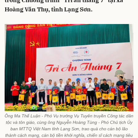
trong Chương trình “Tri ân tháng 7” tại xã
Hoàng Văn Thụ, tỉnh Lạng Sơn.
Ông Ma Thế Luận - Phó Vụ trưởng Vụ Tuyên truyền Công tác dân
tộc và tôn giáo, cùng ông Nguyễn Hoàng Tùng - Phó Chủ tịch Ủy
ban MTTQ Việt Nam tỉnh Lạng Sơn, trao quà cho cán bộ lão
thành cách mạng, cán bộ tiền khởi nghĩa, chiến sĩ cách mạng tiêu