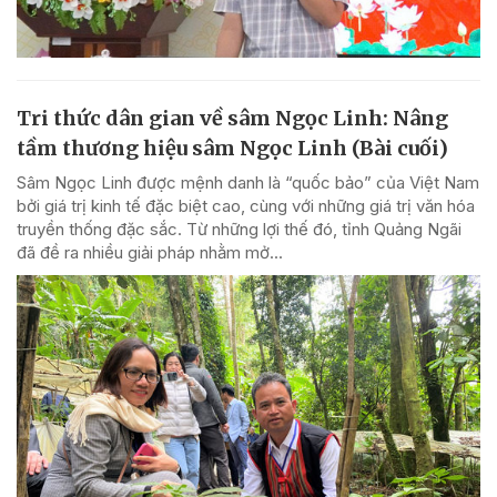
Tri thức dân gian về sâm Ngọc Linh: Nâng
tầm thương hiệu sâm Ngọc Linh (Bài cuối)
Sâm Ngọc Linh được mệnh danh là “quốc bảo” của Việt Nam
bởi giá trị kinh tế đặc biệt cao, cùng với những giá trị văn hóa
truyền thống đặc sắc. Từ những lợi thế đó, tỉnh Quảng Ngãi
đã đề ra nhiều giải pháp nhằm mở...