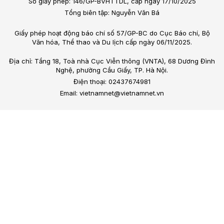
Số giấy phép: 146/GP-BVHTTDL, cấp ngày 17/10/2025
Tổng biên tập: Nguyễn Văn Bá
Giấy phép hoạt động báo chí số 57/GP-BC do Cục Báo chí, Bộ
Văn hóa, Thể thao và Du lịch cấp ngày 06/11/2025.
Địa chỉ: Tầng 18, Toà nhà Cục Viễn thông (VNTA), 68 Dương Đình
Nghệ, phường Cầu Giấy, TP. Hà Nội.
Điện thoại: 02437674981
Email: vietnamnet@vietnamnet.vn