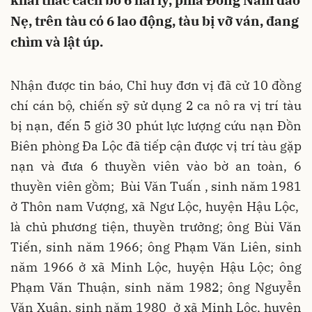
khai thác cách bờ 6 hải lý, phía Đông Nam đảo
Nẹ, trên tàu có 6 lao động, tàu bị vỡ ván, đang
chìm và lật úp.
Nhận được tin báo, Chỉ huy đơn vị đã cử 10 đồng
chí cán bộ, chiến sỹ sử dụng 2 ca nô ra vị trí tàu
bị nạn, đến 5 giờ 30 phút lực lượng cứu nạn Đồn
Biên phòng Đa Lộc đã tiếp cận được vị trí tàu gặp
nạn và đưa 6 thuyền viên vào bờ an toàn, 6
thuyền viên gồm; Bùi Văn Tuấn , sinh năm 1981
ở Thôn nam Vượng, xã Ngư Lộc, huyện Hậu Lộc,
là chủ phương tiện, thuyền trưởng; ông Bùi Văn
Tiến, sinh năm 1966; ông Phạm Văn Liên, sinh
năm 1966 ở xã Minh Lộc, huyện Hậu Lộc; ông
Phạm Văn Thuận, sinh năm 1982; ông Nguyễn
Văn Xuân, sinh năm 1980 ở xã Minh Lộc, huyện