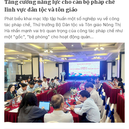
Tăng cường năng lực cho cán bộ pháp chế
lĩnh vực dân tộc và tôn giáo
Phát biểu khai mạc lớp tập huấn một số nghiệp vụ về công
tác pháp chế, Thứ trưởng Bộ Dân tộc và Tôn giáo Nông Thị
Hà nhấn mạnh vai trò quan trọng của công tác pháp chế như
một "gốc", "bệ phóng" cho hoạt động quản...