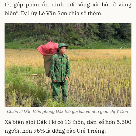
tế, góp phần ổn định đời sống xã hội ở vùng
biên”, Đại úy Lê Văn Sơn chia sẻ thêm.
Chiến sĩ Đồn Biên phòng Đăk Blô gùi lúa về nhà giúp chị Y Don.
Xã biên giới Đăk Plô có 13 thôn, dân số hơn 5.600
người, hơn 95% là đồng bào Gié Triêng.