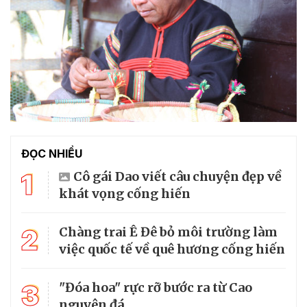
ĐỌC NHIỀU
1
Cô gái Dao viết câu chuyện đẹp về
khát vọng cống hiến
2
Chàng trai Ê Đê bỏ môi trường làm
việc quốc tế về quê hương cống hiến
3
"Đóa hoa" rực rỡ bước ra từ Cao
nguyên đá