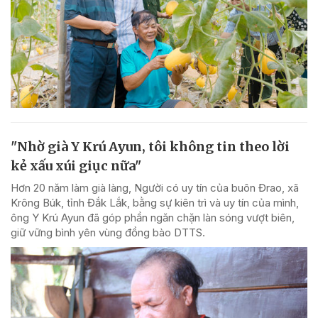
"Nhờ già Y Krú Ayun, tôi không tin theo lời
kẻ xấu xúi giục nữa"
Hơn 20 năm làm già làng, Người có uy tín của buôn Đrao, xã
Krông Búk, tỉnh Đắk Lắk, bằng sự kiên trì và uy tín của mình,
ông Y Krú Ayun đã góp phần ngăn chặn làn sóng vượt biên,
giữ vững bình yên vùng đồng bào DTTS.