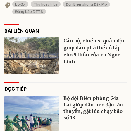
bộ đội
Thu hoạch lúa
Đồn Biên phòng Đăk Plô
Đồng bào DTTS
BÀI LIÊN QUAN
Cán bộ, chiến sĩ quân đội
giúp dân phá thế cô lập
cho 5 thôn của xã Ngọc
Linh
ĐỌC TIẾP
Bộ đội Biên phòng Gia
Lai giúp dân neo đậu tàu
thuyền, gặt lúa chạy bão
số 13