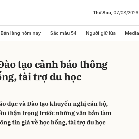
Thứ Sáu,
07/08/2026
bình luận
Bản làng hôm nay
Sắc màu 54
Người giữ lửa
Media
Đào tạo cảnh báo thông
ổng, tài trợ du học
iáo dục và Đào tạo khuyến nghị cán bộ,
Hủy
G
cần thận trọng trước những văn bản làm
ông tin giả về học bổng, tài trợ du học