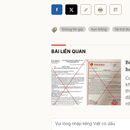
thông tin giả
học bổng
tài trợ d
BÀI LIÊN QUAN
B
h
C
k
th
dấ
nh