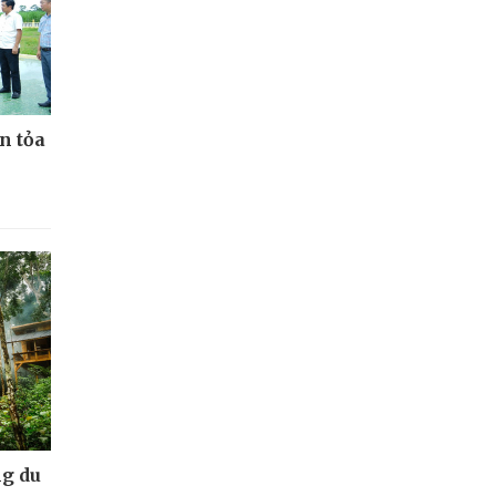
n tỏa
g du