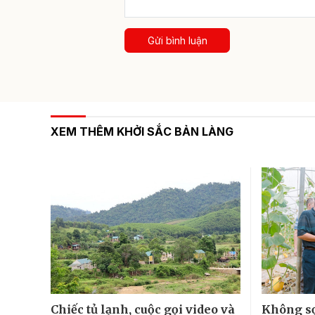
Gửi bình luận
XEM THÊM KHỞI SẮC BẢN LÀNG
Chiếc tủ lạnh, cuộc gọi video và
Không sợ