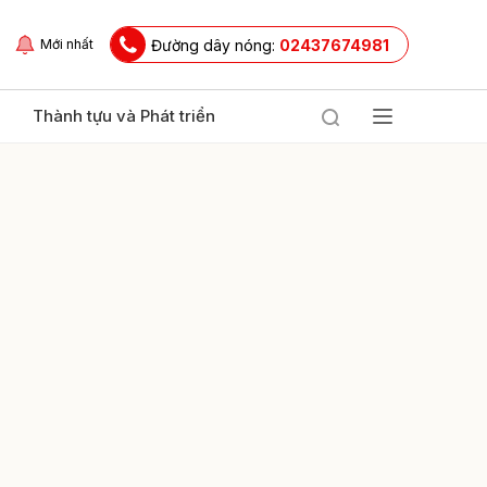
Đường dây nóng:
02437674981
Mới nhất
Thành tựu và Phát triển
ửi