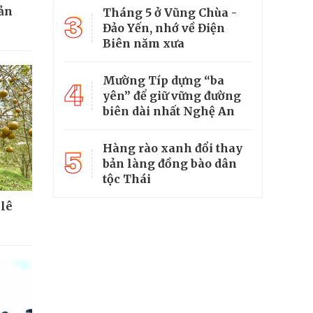
sản
Tháng 5 ở Vũng Chùa -
3
Đảo Yến, nhớ về Điện
Biên năm xưa
Mường Típ dựng “ba
4
yên” để giữ vững đường
biên dài nhất Nghệ An
Hàng rào xanh đổi thay
5
bản làng đồng bào dân
tộc Thái
 lê