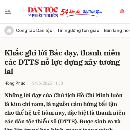
Gửi bình luận
Công tác Dân tộc
Tín ngưỡng tôn giáo
Bản làng hô
Khắc ghi lời Bác dạy, thanh niên
các DTTS nỗ lực dựng xây tương
lai
Hồng Phúc
19/05/2025 11:30
Hủy
Gửi
Những lời dạy của Chủ tịch Hồ Chí Minh luôn
là kim chỉ nam, là nguồn cảm hứng bất tận
cho thế hệ trẻ hôm nay, đặc biệt là thanh niên
các dân tộc thiểu số (DTTS). Được sinh ra và