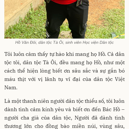
Hồ Văn Đôi, dân tộc Tà Ôi, sinh viên Học viện Dân tộc
Tôi luôn cảm thấy tự hào khi mang họ Hồ. Cả dân
tộc tôi, dân tộc Tà Ôi, đều mang họ Hồ, như một
cách thể hiện lòng biết ơn sâu sắc và sự gắn bó
máu thịt với vị lãnh tụ vĩ đại của dân tộc Việt
Nam.
Là một thanh niên người dân tộc thiểu số, tôi luôn
dành tình cảm kính yêu và biết ơn đến Bác Hồ –
người cha già của dân tộc, Người đã dành tình
thương lớn cho đồng bào miền núi, vùng sâu,