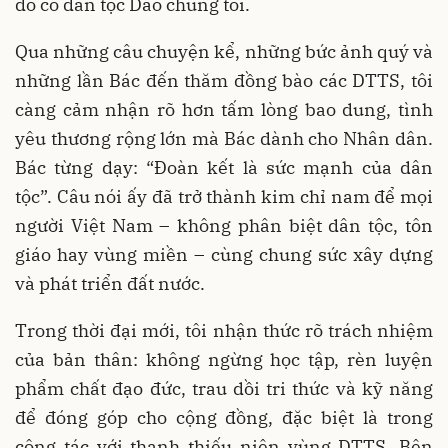
đó có dân tộc Dao chúng tôi.
Qua những câu chuyện kể, những bức ảnh quý và
những lần Bác đến thăm đồng bào các DTTS, tôi
càng cảm nhận rõ hơn tấm lòng bao dung, tình
yêu thương rộng lớn mà Bác dành cho Nhân dân.
Bác từng dạy: “Đoàn kết là sức mạnh của dân
tộc”. Câu nói ấy đã trở thành kim chỉ nam để mọi
người Việt Nam – không phân biệt dân tộc, tôn
giáo hay vùng miền – cùng chung sức xây dựng
và phát triển đất nước.
Trong thời đại mới, tôi nhận thức rõ trách nhiệm
của bản thân: không ngừng học tập, rèn luyện
phẩm chất đạo đức, trau dồi tri thức và kỹ năng
để đóng góp cho cộng đồng, đặc biệt là trong
công tác với thanh thiếu niên vùng DTTS. Bên