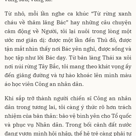
Từ nhỏ, mỗi lần nghe ca khúc “Từ rừng xanh
cháu về thăm lăng Bác” hay những câu chuyện
cảm động về Người, tôi lại nuôi trong lòng một
ước mơ giản dị: được một lần đến Thủ đô, được
tận mắt nhìn thấy nơi Bác yên nghỉ, được sống và
học tập như lời Bác dạy. Từ bản làng Thái xa xôi
nơi núi rừng Tây Bắc, tôi mang theo khát vọng ấy
đến giảng đường và tự hào khoác lên mình màu
áo học viên Công an nhân dân.
Khi sắp trở thành người chiến sĩ Công an nhân
dân trong tương lai, tôi càng ý thức rõ hơn trách
nhiệm của bản thân: bảo vệ bình yên cho Tổ quốc
và phục vụ Nhân dân. Trong bối cảnh đất nước
đang vươn mình hội nhập, thế hệ trẻ càng phải tự