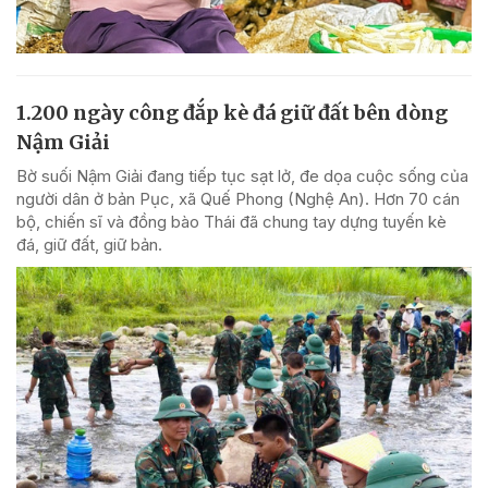
1.200 ngày công đắp kè đá giữ đất bên dòng
Nậm Giải
Bờ suối Nậm Giải đang tiếp tục sạt lở, đe dọa cuộc sống của
người dân ở bản Pục, xã Quế Phong (Nghệ An). Hơn 70 cán
bộ, chiến sĩ và đồng bào Thái đã chung tay dựng tuyến kè
đá, giữ đất, giữ bản.