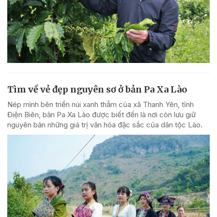
Tìm về vẻ đẹp nguyên sơ ở bản Pa Xa Lào
Nép mình bên triền núi xanh thẳm của xã Thanh Yên, tỉnh
Điện Biên, bản Pa Xa Lào được biết đến là nơi còn lưu giữ
nguyên bản những giá trị văn hóa đặc sắc của dân tộc Lào.