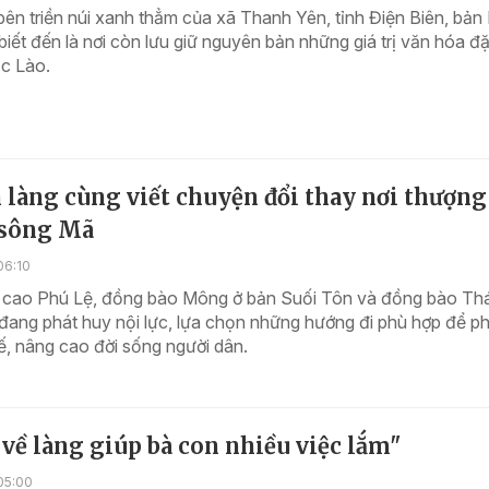
ên triền núi xanh thẳm của xã Thanh Yên, tỉnh Điện Biên, bản
iết đến là nơi còn lưu giữ nguyên bản những giá trị văn hóa đ
ộc Lào.
 làng cùng viết chuyện đổi thay nơi thượng
sông Mã
06:10
 cao Phú Lệ, đồng bào Mông ở bản Suối Tôn và đồng bào Thá
ang phát huy nội lực, lựa chọn những hướng đi phù hợp để ph
 tế, nâng cao đời sống người dân.
 về làng giúp bà con nhiều việc lắm"
05:00