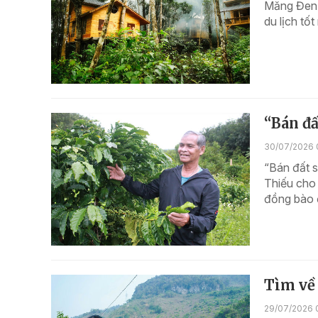
Măng Đen T
du lịch tố
“Bán đấ
30/07/2026 
“Bán đất s
Thiếu cho 
đồng bào đ
Tìm về 
29/07/2026 