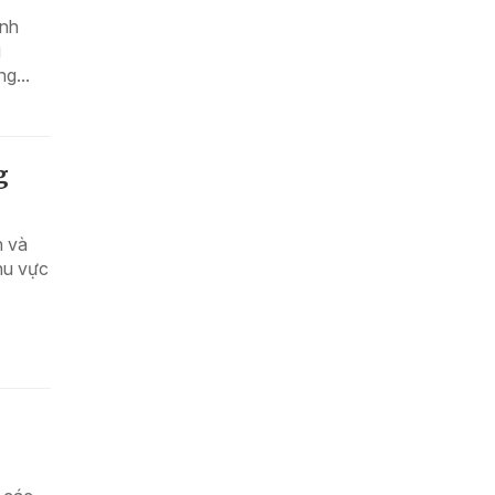
anh
g
g...
g
n và
khu vực