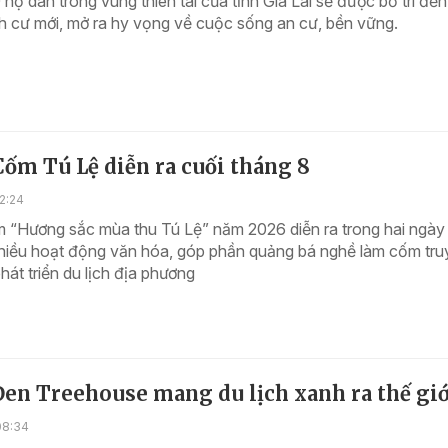
hộ dân trong vùng thiên tai của tỉnh Gia Lai sẽ được bố trí đế
nh cư mới, mở ra hy vọng về cuộc sống an cư, bền vững.
Cốm Tú Lệ diễn ra cuối tháng 8
2:24
m “Hương sắc mùa thu Tú Lệ” năm 2026 diễn ra trong hai ngày
nhiều hoạt động văn hóa, góp phần quảng bá nghề làm cốm tru
hát triển du lịch địa phương
en Treehouse mang du lịch xanh ra thế giớ
08:34