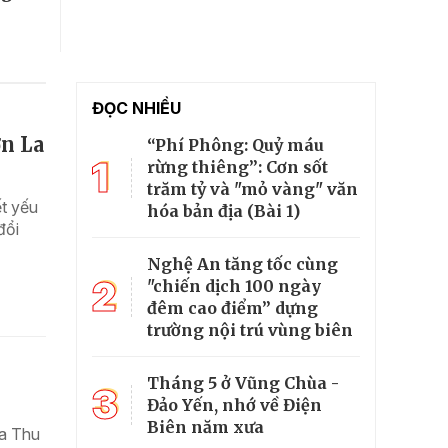
ĐỌC NHIỀU
ơn La
“Phí Phông: Quỷ máu
1
rừng thiêng”: Cơn sốt
trăm tỷ và "mỏ vàng" văn
ết yếu
hóa bản địa (Bài 1)
đổi
Nghệ An tăng tốc cùng
2
"chiến dịch 100 ngày
đêm cao điểm” dựng
trường nội trú vùng biên
Tháng 5 ở Vũng Chùa -
3
Đảo Yến, nhớ về Điện
Biên năm xưa
ùa Thu