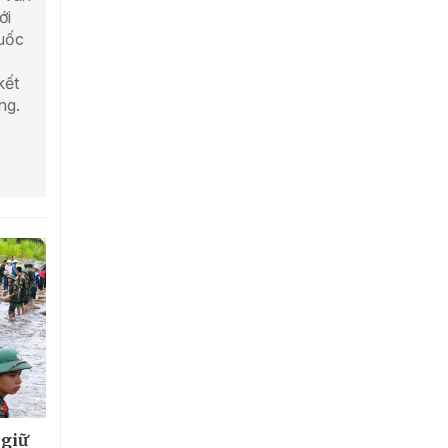
ới
quốc
kết
ng.
 giữ