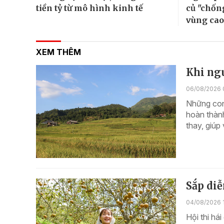
tiền tỷ từ mô hình kinh tế
củ "chốn
vùng cao
XEM THÊM
Khi ng
06/08/2026 
Những con 
hoàn thàn
thay, giúp
Sắp diễ
04/08/2026 
Hội thi há