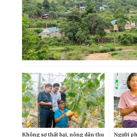
Không sợ thất bại, nông dân thu
Người ph