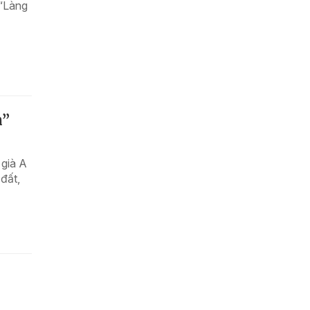
 “Làng
n”
 già A
đất,