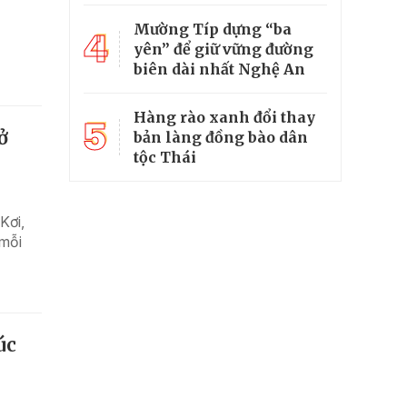
Mường Típ dựng “ba
4
yên” để giữ vững đường
biên dài nhất Nghệ An
Hàng rào xanh đổi thay
5
ở
bản làng đồng bào dân
tộc Thái
Kơi,
 mỗi
úc