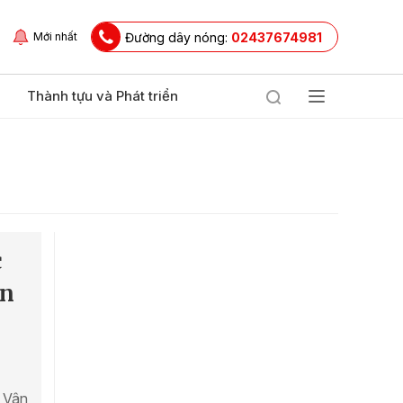
Đường dây nóng:
02437674981
Mới nhất
Thành tựu và Phát triển
c
ện
u Vân