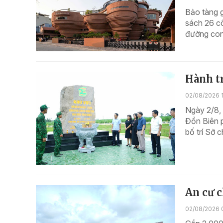
Bảo tàng 
sách 26 cô
đường cong
Hành tr
02/08/2026 
Ngày 2/8, 
Đồn Biên p
bố trí Sở 
An cư c
02/08/2026 