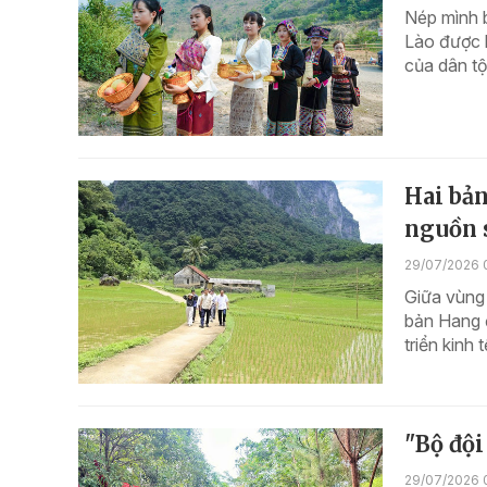
Nép mình b
Lào được b
của dân t
Hai bản
nguồn 
29/07/2026 
Giữa vùng
bản Hang đ
triển kinh
"Bộ đội
29/07/2026 