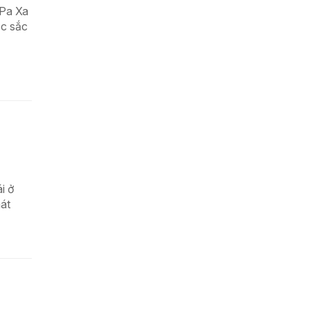
 Pa Xa
ặc sắc
i ở
át