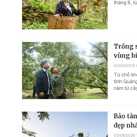
tháng 8, t
Trồng s
vùng b
04/08/2026 
Từ chỗ khó
tỉnh Quảng
năm từ cây
Bảo tàn
đẹp nhấ
03/08/2026 