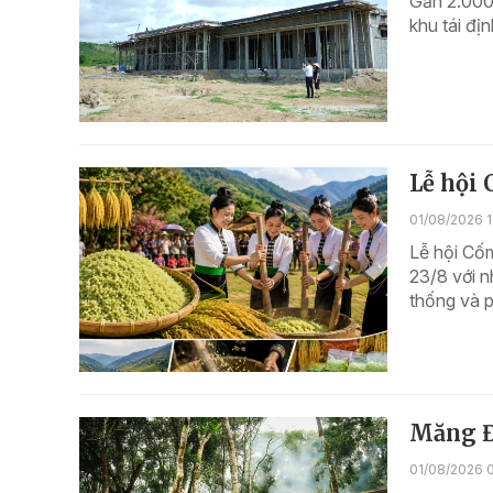
Gần 2.000 
khu tái đị
Lễ hội 
01/08/2026 1
Lễ hội Cố
23/8 với 
thống và p
Măng Đ
01/08/2026 