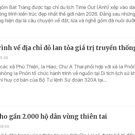
gốm Bát Tràng được tạp chí du lịch Time Out (Anh) xếp vào d
ng trình kiến trúc đẹp nhất thế giới năm 2026. Đằng sau nhữn
 hiện đại là câu chuyện về đất, lửa và nghề gốm đã nuôi dưỡn
ình về địa chỉ đỏ lan tỏa giá trị truyền thốn
15:36
các xã Phú Thiện, Ia Hiao, Chư A Thai phối hợp với xã Ia Pnô
hòng Ia Pnôn tổ chức hành trình về nguồn tại Di tích lịch sử 
chỉ huy cơ bản của Bộ Tư lệnh Sư đoàn 320A tại...
ho gần 2.000 hộ dân vùng thiên tai
08:00