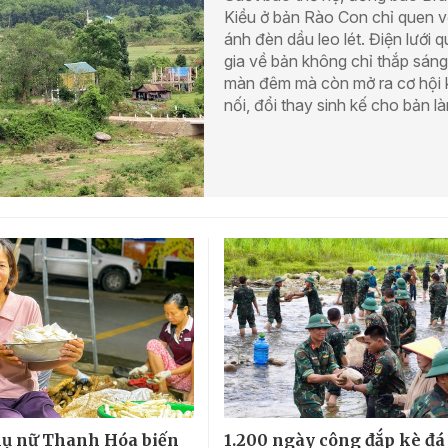
Kiều ở bản Rào Con chỉ quen v
ánh đèn dầu leo lét. Điện lưới 
gia về bản không chỉ thắp sáng
màn đêm mà còn mở ra cơ hội 
nối, đổi thay sinh kế cho bản là
ụ nữ Thanh Hóa biến
1.200 ngày công đắp kè đá