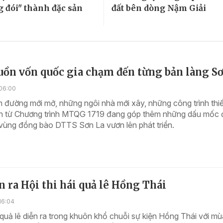
g đói" thành đặc sản
đất bên dòng Nậm Giải
uồn vốn quốc gia chạm đến từng bản làng S
06:00
đường mới mở, những ngôi nhà mới xây, những công trình thi
h từ Chương trình MTQG 1719 đang góp thêm những dấu mốc 
 vùng đồng bào DTTS Sơn La vươn lên phát triển.
n ra Hội thi hái quả lê Hồng Thái
16:04
i quả lê diễn ra trong khuôn khổ chuỗi sự kiện Hồng Thái với m