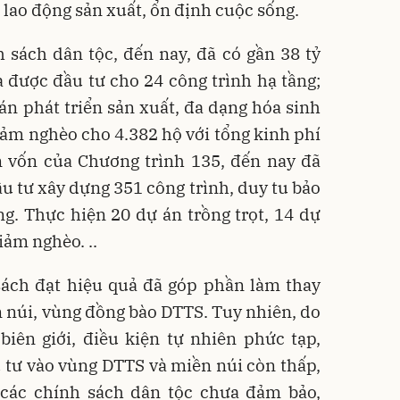
 lao động sản xuất, ổn định cuộc sống.
 sách dân tộc, đến nay, đã có gần 38 tỷ
 được đầu tư cho 24 công trình hạ tầng;
 án phát triển sản xuất, đa dạng hóa sinh
ảm nghèo cho 4.382 hộ với tổng kinh phí
n vốn của Chương trình 135, đến nay đã
ầu tư xây dựng 351 công trình, duy tu bảo
g. Thực hiện 20 dự án trồng trọt, 14 dự
iảm nghèo. ..
sách đạt hiệu quả đã góp phần làm thay
 núi, vùng đồng bào DTTS. Tuy nhiên, do
biên giới, điều kiện tự nhiên phức tạp,
tư vào vùng DTTS và miền núi còn thấp,
n các chính sách dân tộc chưa đảm bảo,