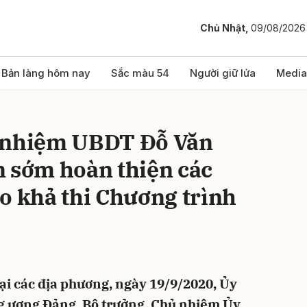
Chủ Nhật,
09/08/2026
bình luận
Bản làng hôm nay
Sắc màu 54
Người giữ lửa
Media
ủ nhiệm UBDT Đỗ Văn
n sớm hoàn thiện các
o khả thi Chương trình
Hủy
G
ại các địa phương, ngày 19/9/2020, Ủy
 ương Đảng, Bộ trưởng, Chủ nhiệm Ủy