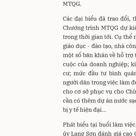
MTQG.
Các đại biểu đã trao đổi,
Chương trình MTQG dự kiến
trong thời gian tới. Cụ th
giáo dục - đào tạo, nhà cô
một số băn khăn về hỗ trợ 
cuộc của doanh nghiệp; ki
cư; mức đầu tư bình quân
người dân trong việc làm đ
cho cơ sở phục vụ cho Chín
cần có thêm dự án nước sạc
bị y tế hiện đại...
Phát biểu tại buổi làm việ
ủy Lạng Sơn đánh giá cao