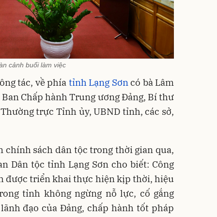
àn cảnh buổi làm việc
ông tác, về phía
tỉnh Lạng Sơn
có bà Lâm
 Ban Chấp hành Trung ương Đảng, Bí thư
 Thường trực Tỉnh ủy, UBND tỉnh, các sở,
n chính sách dân tộc trong thời gian qua,
n Dân tộc tỉnh Lạng Sơn cho biết: Công
h được triển khai thực hiện kịp thời, hiệu
rong tỉnh không ngừng nỗ lực, cố gắng
ự lãnh đạo của Đảng, chấp hành tốt pháp