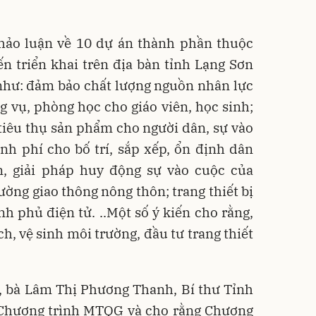
 thảo luận về 10 dự án thành phần thuộc
 triển khai trên địa bàn tỉnh Lạng Sơn
ể như: đảm bảo chất lượng nguồn nhân lực
ng vụ, phòng học cho giáo viên, học sinh;
tiêu thụ sản phẩm cho người dân, sự vào
nh phí cho bố trí, sắp xếp, ổn định dân
, giải pháp huy động sự vào cuộc của
ường giao thông nông thôn; trang thiết bị
h phủ điện tử. ..Một số ý kiến cho rằng,
h, vệ sinh môi trường, đầu tư trang thiết
c, bà Lâm Thị Phương Thanh, Bí thư Tỉnh
 Chương trình MTQG và cho rằng Chương