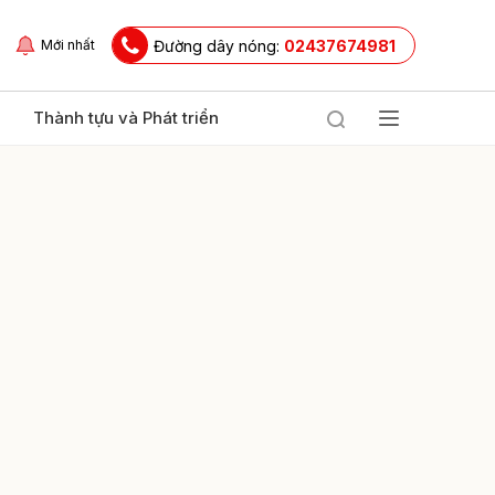
Đường dây nóng:
02437674981
Mới nhất
Thành tựu và Phát triển
ửi