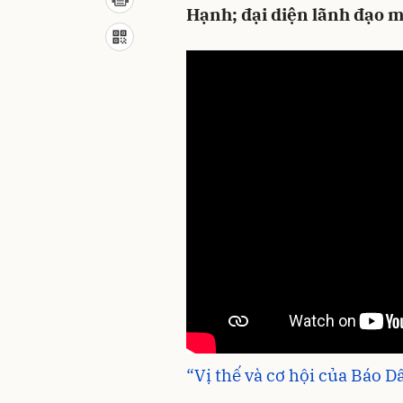
Hạnh; đại diện lãnh đạo m
“Vị thế và cơ hội của Báo Dâ