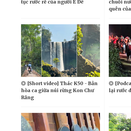
tục rước rể của người Ê Đê
chuối n
quên của
[Short video] Thác K50 - Bản
[Podca
hòa ca giữa núi rừng Kon Chư
lại rước
Răng