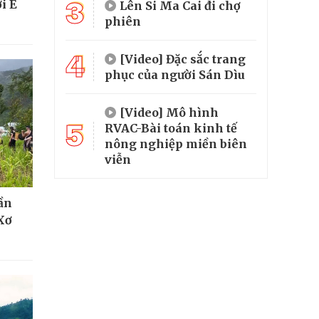
3
i Ê
Lên Si Ma Cai đi chợ
phiên
4
[Video] Đặc sắc trang
phục của người Sán Dìu
[Video] Mô hình
5
RVAC-Bài toán kinh tế
nông nghiệp miền biên
viễn
hần
Xơ