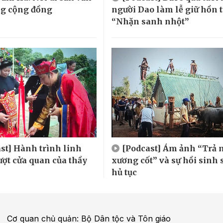
ng cộng đồng
người Dao làm lễ giữ hồn 
“Nhặn sanh nhột”
st] Hành trình linh
[Podcast] Ám ảnh “Trả 
ượt cửa quan của thầy
xương cốt” và sự hồi sinh 
hủ tục
Cơ quan chủ quản: Bộ Dân tộc và Tôn giáo