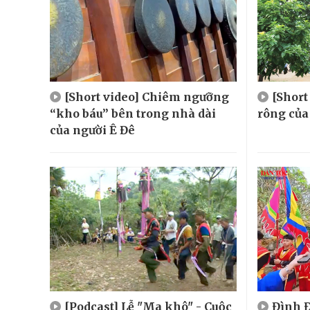
[Short video] Chiêm ngưỡng
[Shor
“kho báu” bên trong nhà dài
rông của
của người Ê Đê
[Podcast] Lễ "Ma khô" - Cuộc
Đình Đ