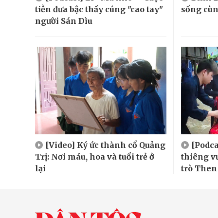
tiễn đưa bậc thầy cúng "cao tay"
sống cù
người Sán Dìu
[Video] Ký ức thành cổ Quảng
[Podca
Trị: Nơi máu, hoa và tuổi trẻ ở
thiêng v
lại
trò Then