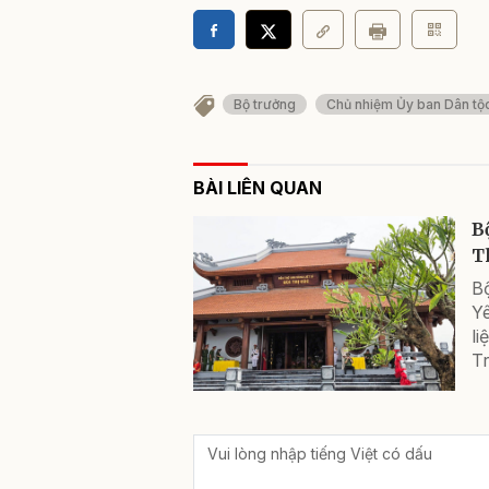
Bộ trưởng
Chủ nhiệm Ủy ban Dân tộ
BÀI LIÊN QUAN
B
Th
B
Y
li
Tr