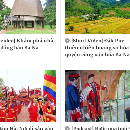
t video] Khám phá nhà
[Short Video] Đăk Pne -
 đồng bào Ba Na
thiên nhiên hoang sơ hòa
quyện cùng văn hóa Ba Na
ầm Hà: Nơi di sản vẫn
[Podcast] Bước qua tuổi 