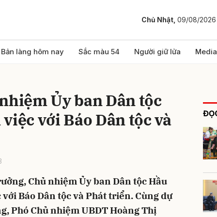
Chủ Nhật,
09/08/2026
bình luận
Bản làng hôm nay
Sắc màu 54
Người giữ lửa
Media
 nhiệm Ủy ban Dân tộc
ĐỌC
việc với Báo Dân tộc và
3
Hủy
G
trưởng, Chủ nhiệm Ủy ban Dân tộc Hầu
 với Báo Dân tộc và Phát triển. Cùng dự
ởng, Phó Chủ nhiệm UBDT Hoàng Thị