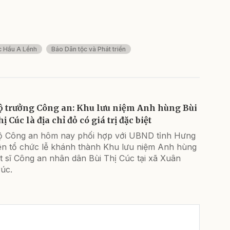
c Hầu A Lềnh
Báo Dân tộc và Phát triển
ộ trưởng Công an: Khu lưu niệm Anh hùng Bùi
ị Cúc là địa chỉ đỏ có giá trị đặc biệt
ộ Công an hôm nay phối hợp với UBND tỉnh Hưng
ên tổ chức lễ khánh thành Khu lưu niệm Anh hùng
ệt sĩ Công an nhân dân Bùi Thị Cúc tại xã Xuân
úc.