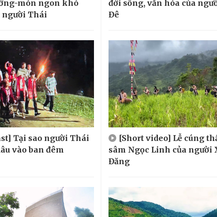
ướng-món ngon khó
đời sống, văn hóa của ngườ
 người Thái
Đê
st] Tại sao người Thái
[Short video] Lễ cúng t
 dâu vào ban đêm
sâm Ngọc Linh của người 
Đăng