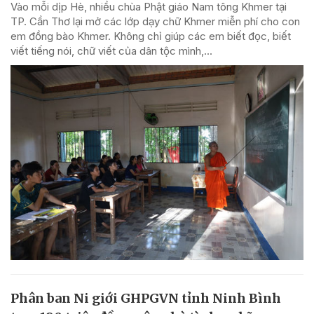
Vào mỗi dịp Hè, nhiều chùa Phật giáo Nam tông Khmer tại
TP. Cần Thơ lại mở các lớp dạy chữ Khmer miễn phí cho con
em đồng bào Khmer. Không chỉ giúp các em biết đọc, biết
viết tiếng nói, chữ viết của dân tộc mình,...
Phân ban Ni giới GHPGVN tỉnh Ninh Bình