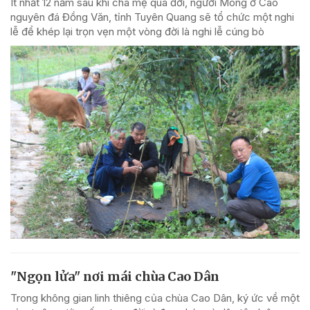
Ít nhất 12 năm sau khi cha mẹ qua đời, người Mông ở Cao
nguyên đá Đồng Văn, tỉnh Tuyên Quang sẽ tổ chức một nghi
lễ để khép lại trọn vẹn một vòng đời là nghi lễ cúng bò
"Ngọn lửa" nơi mái chùa Cao Dân
Trong không gian linh thiêng của chùa Cao Dân, ký ức về một