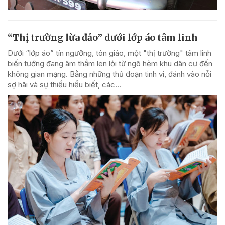
“Thị trường lừa đảo” dưới lớp áo tâm linh
Dưới “lớp áo” tín ngưỡng, tôn giáo, một "thị trường" tâm linh
biến tướng đang âm thầm len lỏi từ ngõ hẻm khu dân cư đến
không gian mạng. Bằng những thủ đoạn tinh vi, đánh vào nỗi
sợ hãi và sự thiếu hiểu biết, các...