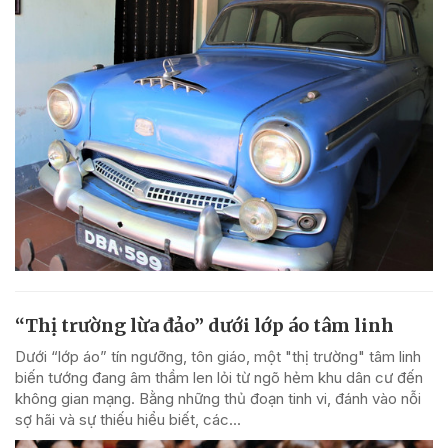
“Thị trường lừa đảo” dưới lớp áo tâm linh
Dưới “lớp áo” tín ngưỡng, tôn giáo, một "thị trường" tâm linh
biến tướng đang âm thầm len lỏi từ ngõ hẻm khu dân cư đến
không gian mạng. Bằng những thủ đoạn tinh vi, đánh vào nỗi
sợ hãi và sự thiếu hiểu biết, các...