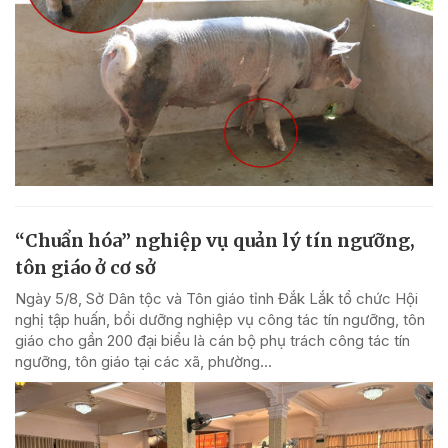
“Chuẩn hóa” nghiệp vụ quản lý tín ngưỡng,
tôn giáo ở cơ sở
Ngày 5/8, Sở Dân tộc và Tôn giáo tỉnh Đắk Lắk tổ chức Hội
nghị tập huấn, bồi dưỡng nghiệp vụ công tác tín ngưỡng, tôn
giáo cho gần 200 đại biểu là cán bộ phụ trách công tác tín
ngưỡng, tôn giáo tại các xã, phường...