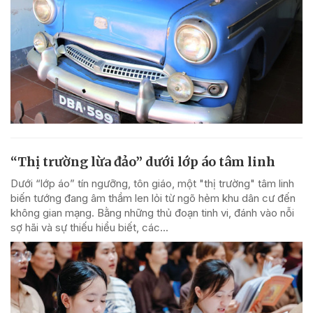
“Thị trường lừa đảo” dưới lớp áo tâm linh
Dưới “lớp áo” tín ngưỡng, tôn giáo, một "thị trường" tâm linh
biến tướng đang âm thầm len lỏi từ ngõ hẻm khu dân cư đến
không gian mạng. Bằng những thủ đoạn tinh vi, đánh vào nỗi
sợ hãi và sự thiếu hiểu biết, các...