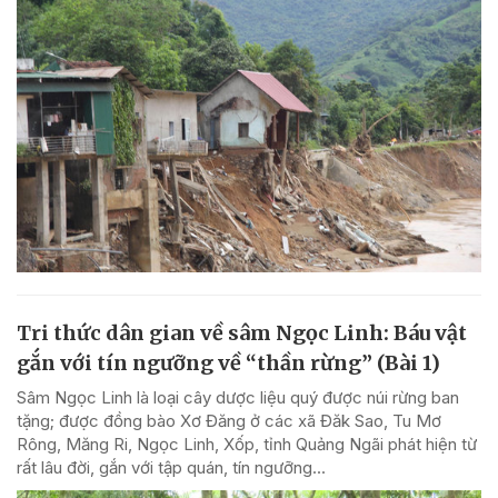
Tri thức dân gian về sâm Ngọc Linh: Báu vật
gắn với tín ngưỡng về “thần rừng” (Bài 1)
Sâm Ngọc Linh là loại cây dược liệu quý được núi rừng ban
tặng; được đồng bào Xơ Đăng ở các xã Đăk Sao, Tu Mơ
Rông, Măng Ri, Ngọc Linh, Xốp, tỉnh Quảng Ngãi phát hiện từ
rất lâu đời, gắn với tập quán, tín ngưỡng...