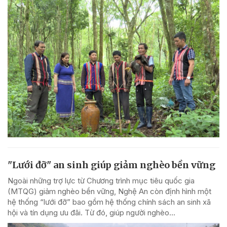
"Lưới đỡ" an sinh giúp giảm nghèo bền vững
Ngoài những trợ lực từ Chương trình mục tiêu quốc gia
(MTQG) giảm nghèo bền vững, Nghệ An còn định hình một
hệ thống “lưới đỡ” bao gồm hệ thống chính sách an sinh xã
hội và tín dụng ưu đãi. Từ đó, giúp người nghèo...