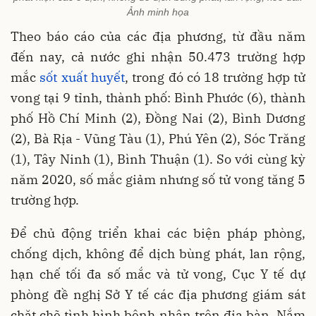
Ảnh minh họa
Theo báo cáo của các địa phương, từ đầu năm
đến nay, cả nước ghi nhận 50.473 trường hợp
mắc
sốt xuất huyết
, trong đó có 18 trường hợp tử
vong tại 9 tỉnh, thành phố: Bình Phước (6), thành
phố Hồ Chí Minh (2), Đồng Nai (2), Bình Dương
(2), Bà Rịa - Vũng Tàu (1), Phú Yên (2), Sóc Trăng
(1), Tây Ninh (1), Bình Thuận (1). So với cùng kỳ
năm 2020, số mắc giảm nhưng số tử vong tăng 5
trường hợp.
Để chủ động triển khai các biện pháp phòng,
chống dịch, không để dịch bùng phát, lan rộng,
hạn chế tối đa số mắc và tử vong, Cục Y tế dự
phòng đề nghị Sở Y tế các địa phương giám sát
chặt chẽ tình hình bệnh nhân trên địa bàn. Nắm