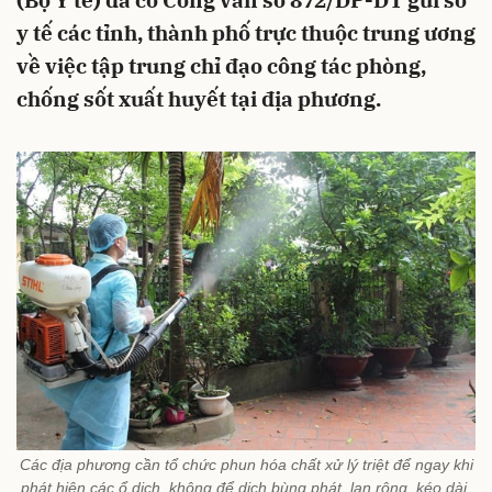
(Bộ Y tế) đã có Công văn số 872/DP-DT gửi sở
y tế các tỉnh, thành phố trực thuộc trung ương
về việc tập trung chỉ đạo công tác phòng,
chống sốt xuất huyết tại địa phương.
Các địa phương cần tổ chức phun hóa chất xử lý triệt để ngay khi
phát hiện các ổ dịch, không để dịch bùng phát, lan rộng, kéo dài.