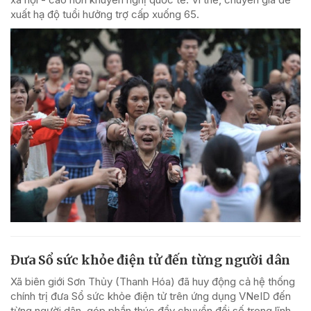
xuất hạ độ tuổi hưởng trợ cấp xuống 65.
Đưa Sổ sức khỏe điện tử đến từng người dân
Xã biên giới Sơn Thủy (Thanh Hóa) đã huy động cả hệ thống
chính trị đưa Sổ sức khỏe điện tử trên ứng dụng VNeID đến
từng người dân, góp phần thúc đẩy chuyển đổi số trong lĩnh