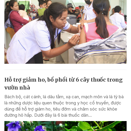
Hỗ trợ giảm ho, bổ phổi từ 6 cây thuốc trong
vườn nhà
Bách bộ, cát cánh, lá dâu tằm, xạ can, mạch môn và lá tỳ bà
là những dược liệu quen thuộc trong y học cổ truyền, được
dùng để hỗ trợ giảm ho, tiêu đờm và chăm sóc sức khỏe
đường hô hấp. Dưới đây là 6 bài thuốc dân...