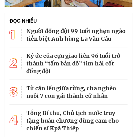
ĐỌC NHIỀU
1
Người đồng đội 99 tuổi nghẹn ngào
tiễn biệt Anh hùng La Văn Cầu
Ký ức của cựu giao liên 96 tuổi trở
2
thành “tấm bản đồ” tìm hài cốt
đồng đội
3
Từ căn lều giữa rừng, cha nghèo
nuôi 7 con gái thành cử nhân
Tổng Bí thư, Chủ tịch nước truy
4
tặng huân chương dũng cảm cho
chiến sĩ Kpă Thiêp