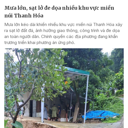
Mưa lớn, sạt lở đe dọa nhiều khu vực miền
núi Thanh Hóa
Mưa lớn kéo dài khiến nhiều khu vực miền núi Thanh Hóa xảy
ra sạt lở đất đá, ảnh hưởng giao thông, công trình và đe dọa
an toàn người dân. Chính quyền các địa phương đang khẩn
trương triển khai phương án ứng phó.