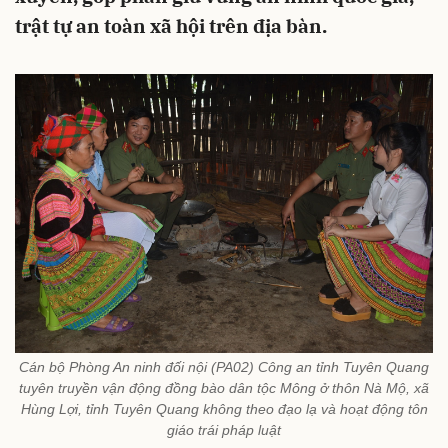
trật tự an toàn xã hội trên địa bàn.
Cán bộ Phòng An ninh đối nội (PA02) Công an tỉnh Tuyên Quang
tuyên truyền vận động đồng bào dân tộc Mông ở thôn Nà Mộ, xã
Hùng Lợi, tỉnh Tuyên Quang không theo đạo lạ và hoạt động tôn
giáo trái pháp luật