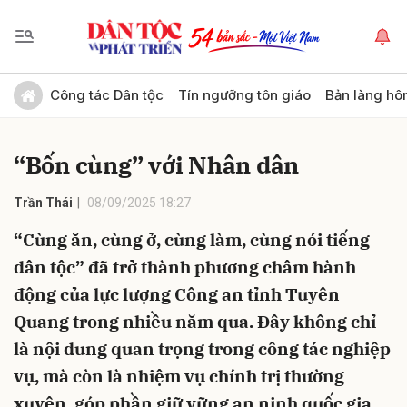
Gửi bình luận
Công tác Dân tộc
Tín ngưỡng tôn giáo
Bản làng hô
“Bốn cùng” với Nhân dân
Trần Thái
08/09/2025 18:27
“Cùng ăn, cùng ở, cùng làm, cùng nói tiếng
dân tộc” đã trở thành phương châm hành
Hủy
Gửi
động của lực lượng Công an tỉnh Tuyên
Quang trong nhiều năm qua. Đây không chỉ
là nội dung quan trọng trong công tác nghiệp
vụ, mà còn là nhiệm vụ chính trị thường
xuyên, góp phần giữ vững an ninh quốc gia,