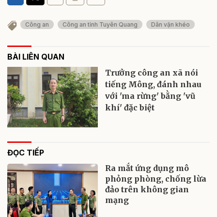
Công an
Công an tỉnh Tuyên Quang
Dân vận khéo
BÀI LIÊN QUAN
Trưởng công an xã nói
tiếng Mông, đánh nhau
với 'ma rừng' bằng 'vũ
khí' đặc biệt
ĐỌC TIẾP
Ra mắt ứng dụng mô
phỏng phòng, chống lừa
đảo trên không gian
mạng