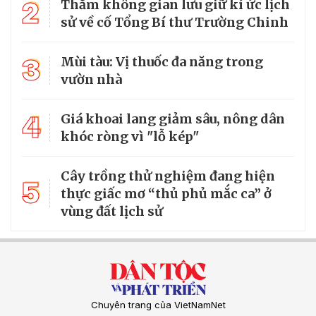
2
Thăm không gian lưu giữ kí ức lịch
sử về cố Tổng Bí thư Trường Chinh
3
Mùi tàu: Vị thuốc đa năng trong
vườn nhà
4
Giá khoai lang giảm sâu, nông dân
khóc ròng vì "lỗ kép"
Cây trồng thử nghiệm đang hiện
5
thực giấc mơ “thủ phủ mắc ca” ở
vùng đất lịch sử
Chuyên trang của VietNamNet