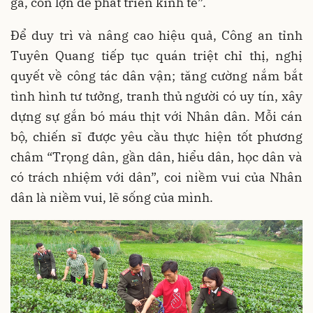
gà, con lợn để phát triển kinh tế”.
Để duy trì và nâng cao hiệu quả, Công an tỉnh
Tuyên Quang tiếp tục quán triệt chỉ thị, nghị
quyết về công tác dân vận; tăng cường nắm bắt
tình hình tư tưởng, tranh thủ người có uy tín, xây
dựng sự gắn bó máu thịt với Nhân dân. Mỗi cán
bộ, chiến sĩ được yêu cầu thực hiện tốt phương
châm “Trọng dân, gần dân, hiểu dân, học dân và
có trách nhiệm với dân”, coi niềm vui của Nhân
dân là niềm vui, lẽ sống của mình.