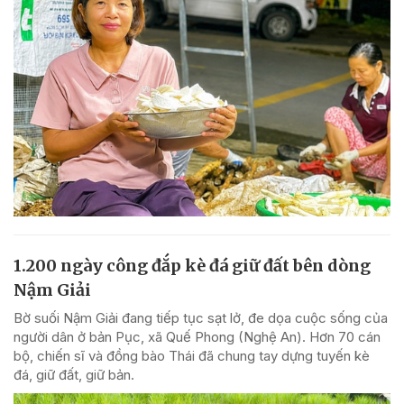
1.200 ngày công đắp kè đá giữ đất bên dòng
Nậm Giải
Bờ suối Nậm Giải đang tiếp tục sạt lở, đe dọa cuộc sống của
người dân ở bản Pục, xã Quế Phong (Nghệ An). Hơn 70 cán
bộ, chiến sĩ và đồng bào Thái đã chung tay dựng tuyến kè
đá, giữ đất, giữ bản.