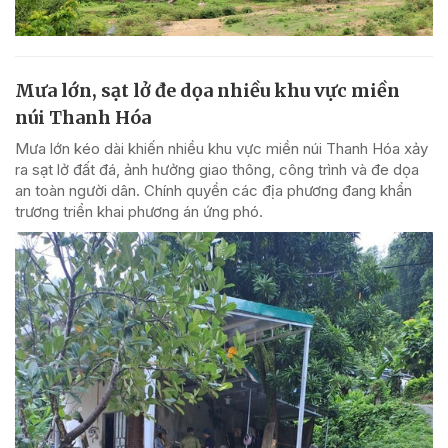
Mưa lớn, sạt lở đe dọa nhiều khu vực miền
núi Thanh Hóa
Mưa lớn kéo dài khiến nhiều khu vực miền núi Thanh Hóa xảy
ra sạt lở đất đá, ảnh hưởng giao thông, công trình và đe dọa
an toàn người dân. Chính quyền các địa phương đang khẩn
trương triển khai phương án ứng phó.