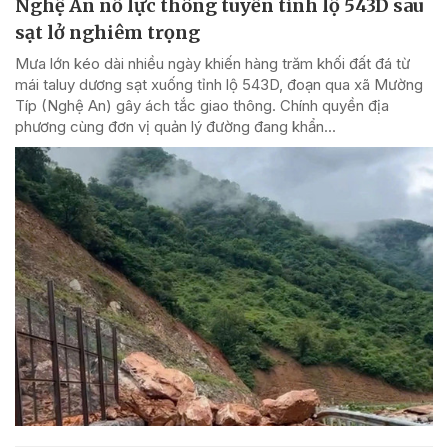
Nghệ An nỗ lực thông tuyến tỉnh lộ 543D sau
sạt lở nghiêm trọng
Mưa lớn kéo dài nhiều ngày khiến hàng trăm khối đất đá từ
mái taluy dương sạt xuống tỉnh lộ 543D, đoạn qua xã Mường
Típ (Nghệ An) gây ách tắc giao thông. Chính quyền địa
phương cùng đơn vị quản lý đường đang khẩn...