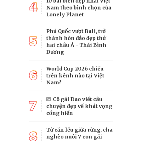
10 bãi biển đẹp nhất Việt
4
Nam theo bình chọn của
Lonely Planet
Phú Quốc vượt Bali, trở
5
thành hòn đảo đẹp thứ
hai châu Á - Thái Bình
Dương
World Cup 2026 chiếu
6
trên kênh nào tại Việt
Nam?
Cô gái Dao viết câu
7
chuyện đẹp về khát vọng
cống hiến
Từ căn lều giữa rừng, cha
8
nghèo nuôi 7 con gái