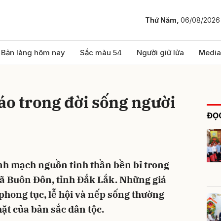
Thứ Năm,
06/08/2026
bình luận
Bản làng hôm nay
Sắc màu 54
Người giữ lửa
Media
áo trong đời sống người
ĐỌC
hành mạch nguồn tinh thần bền bỉ trong
Hủy
G
xã Buôn Đôn, tỉnh Đắk Lắk. Những giá
 phong tục, lễ hội và nếp sống thường
t của bản sắc dân tộc.