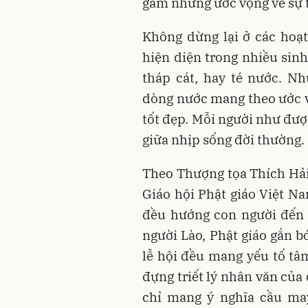
gắm những ước vọng về sự 
Không dừng lại ở các hoạt
hiện diện trong nhiều sin
tháp cát, hay té nước. Nh
dòng nước mang theo ước v
tốt đẹp. Mỗi người như đượ
giữa nhịp sống đời thường.
Theo Thượng tọa Thích Hải
Giáo hội Phật giáo Việt N
đều hướng con người đến n
người Lào, Phật giáo gắn b
lễ hội đều mang yếu tố tâ
đựng triết lý nhân văn của
chỉ mang ý nghĩa cầu may