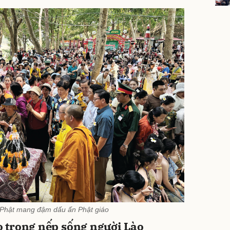
 Phật mang đậm dấu ấn Phật giáo
 trong nếp sống người Lào