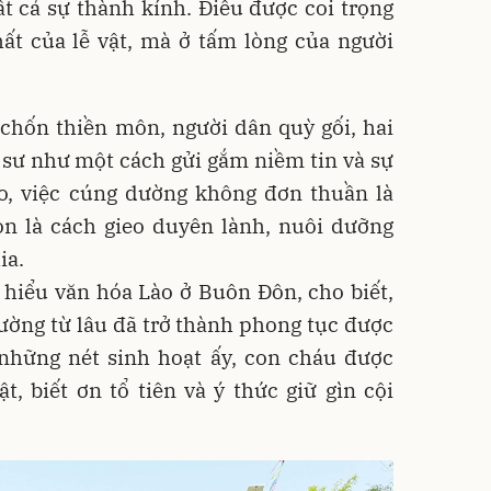
tất cả sự thành kính. Điều được coi trọng
hất của lễ vật, mà ở tấm lòng của người
 chốn thiền môn, người dân quỳ gối, hai
vị sư như một cách gửi gắm niềm tin và sự
ào, việc cúng dường không đơn thuần là
òn là cách gieo duyên lành, nuôi dưỡng
ia.
hiểu văn hóa Lào ở Buôn Đôn, cho biết,
dường từ lâu đã trở thành phong tục được
 những nét sinh hoạt ấy, con cháu được
, biết ơn tổ tiên và ý thức giữ gìn cội