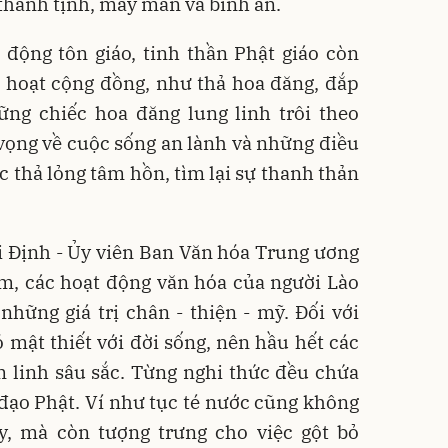
thanh tịnh, may mắn và bình an.
 động tôn giáo, tinh thần Phật giáo còn
h hoạt cộng đồng, như thả hoa đăng, đắp
ững chiếc hoa đăng lung linh trôi theo
ọng về cuộc sống an lành và những điều
c thả lỏng tâm hồn, tìm lại sự thanh thản
 Định - Ủy viên Ban Văn hóa Trung ương
am, các hoạt động văn hóa của người Lào
hững giá trị chân - thiện - mỹ. Đối với
ó mật thiết với đời sống, nên hầu hết các
m linh sâu sắc. Từng nghi thức đều chứa
 đạo Phật. Ví như tục té nước cũng không
, mà còn tượng trưng cho việc gột bỏ