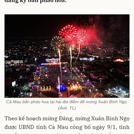
đăng ký bắn pháo hoa.
Cà Mau bắn pháo hoa tại hai địa điểm để mừng Xuân Bính Ngọ.
(Ảnh: TL)
Theo kế hoạch mừng Đảng, mừng Xuân Bính Ngọ
được UBND tỉnh Cà Mau công bố ngày 9/1, tỉnh