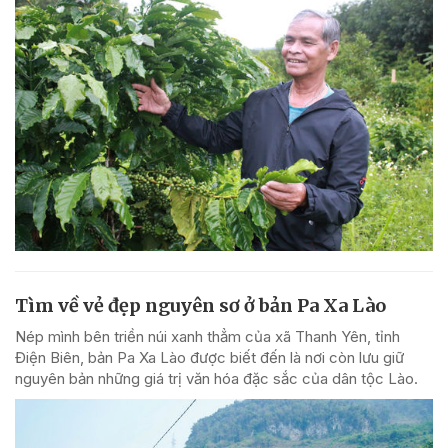
Tìm về vẻ đẹp nguyên sơ ở bản Pa Xa Lào
Nép mình bên triền núi xanh thẳm của xã Thanh Yên, tỉnh
Điện Biên, bản Pa Xa Lào được biết đến là nơi còn lưu giữ
nguyên bản những giá trị văn hóa đặc sắc của dân tộc Lào.