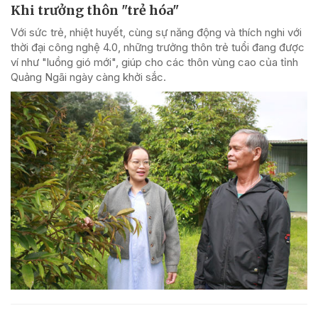
Khi trưởng thôn "trẻ hóa"
Với sức trẻ, nhiệt huyết, cùng sự năng động và thích nghi với
thời đại công nghệ 4.0, những trưởng thôn trẻ tuổi đang được
ví như "luồng gió mới", giúp cho các thôn vùng cao của tỉnh
Quảng Ngãi ngày càng khởi sắc.