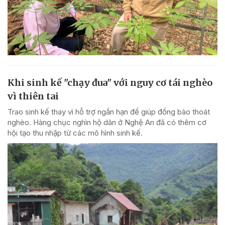
Khi sinh kế "chạy đua" với nguy cơ tái nghèo
vì thiên tai
Trao sinh kế thay vì hỗ trợ ngắn hạn để giúp đồng bào thoát
nghèo. Hàng chục nghìn hộ dân ở Nghệ An đã có thêm cơ
hội tạo thu nhập từ các mô hình sinh kế.