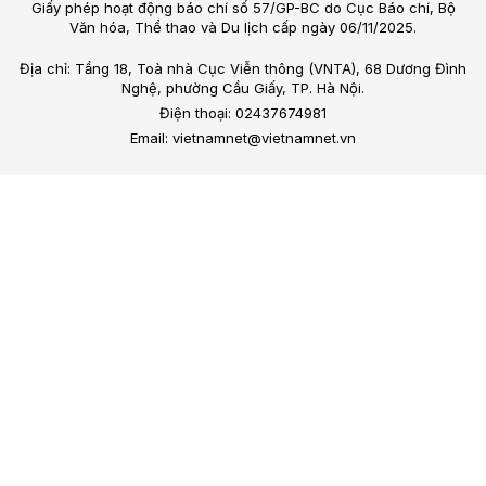
Giấy phép hoạt động báo chí số 57/GP-BC do Cục Báo chí, Bộ
Văn hóa, Thể thao và Du lịch cấp ngày 06/11/2025.
Địa chỉ: Tầng 18, Toà nhà Cục Viễn thông (VNTA), 68 Dương Đình
Nghệ, phường Cầu Giấy, TP. Hà Nội.
Điện thoại: 02437674981
Email: vietnamnet@vietnamnet.vn