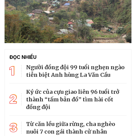
ĐỌC NHIỀU
1
Người đồng đội 99 tuổi nghẹn ngào
tiễn biệt Anh hùng La Văn Cầu
Ký ức của cựu giao liên 96 tuổi trở
2
thành “tấm bản đồ” tìm hài cốt
đồng đội
3
Từ căn lều giữa rừng, cha nghèo
nuôi 7 con gái thành cử nhân