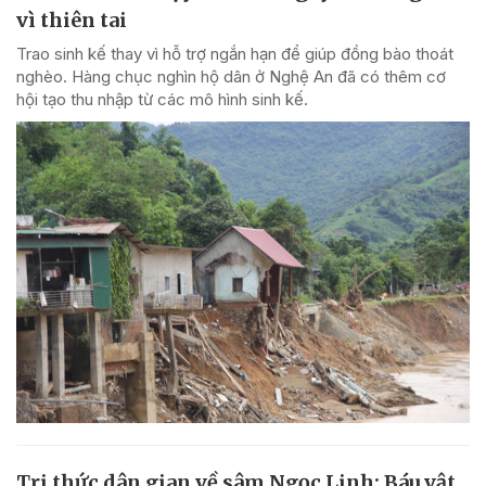
vì thiên tai
Trao sinh kế thay vì hỗ trợ ngắn hạn để giúp đồng bào thoát
nghèo. Hàng chục nghìn hộ dân ở Nghệ An đã có thêm cơ
hội tạo thu nhập từ các mô hình sinh kế.
Tri thức dân gian về sâm Ngọc Linh: Báu vật