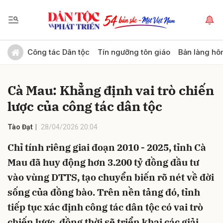
Gửi bình luận
Công tác Dân tộc
Tín ngưỡng tôn giáo
Bản làng hô
Cà Mau: Khẳng định vai trò chiến
lược của công tác dân tộc
Tào Đạt
28/04/2026 20:04
Chỉ tính riêng giai đoạn 2010 - 2025, tỉnh Cà
Hủy
Gửi
Mau đã huy động hơn 3.200 tỷ đồng đầu tư
vào vùng DTTS, tạo chuyển biến rõ nét về đời
sống của đồng bào. Trên nền tảng đó, tỉnh
tiếp tục xác định công tác dân tộc có vai trò
chiến lược, đồng thời sẽ triển khai các giải