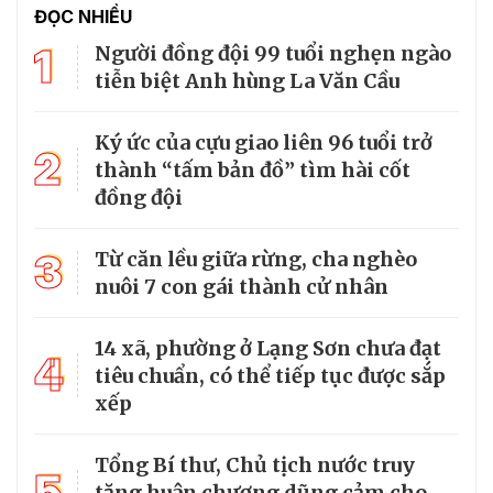
ĐỌC NHIỀU
1
Người đồng đội 99 tuổi nghẹn ngào
tiễn biệt Anh hùng La Văn Cầu
Ký ức của cựu giao liên 96 tuổi trở
2
thành “tấm bản đồ” tìm hài cốt
đồng đội
3
Từ căn lều giữa rừng, cha nghèo
nuôi 7 con gái thành cử nhân
14 xã, phường ở Lạng Sơn chưa đạt
4
tiêu chuẩn, có thể tiếp tục được sắp
xếp
Tổng Bí thư, Chủ tịch nước truy
5
tặng huân chương dũng cảm cho