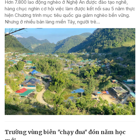
Hơn 7.800 lao động nghèo ở Nghệ An được đào tạo nghề,
hàng chục nghìn cơ hội việc làm được kết nối sau 5 năm thực
hiện Chương trình mục tiêu quốc gia giảm nghèo bền vững.
Nhưng ở nhiều bản làng miền Tây, người trẻ...
Trường vùng biên "chạy đua" đón năm học