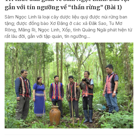
gắn với tín ngưỡng về “thần rừng” (Bài 1)
Sâm Ngọc Linh là loại cây dược liệu quý được núi rừng ban
tặng; được đồng bào Xơ Đăng ở các xã Đăk Sao, Tu Mơ
Rông, Măng Ri, Ngọc Linh, Xốp, tỉnh Quảng Ngãi phát hiện từ
rất lâu đời, gắn với tập quán, tín ngưỡng...