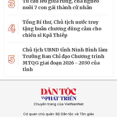
3
Từ căn lều giữa rừng, cha nghèo
nuôi 7 con gái thành cử nhân
Tổng Bí thư, Chủ tịch nước truy
4
tặng huân chương dũng cảm cho
chiến sĩ Kpă Thiêp
Chủ tịch UBND tỉnh Ninh Bình làm
5
Trưởng Ban Chỉ đạo Chương trình
MTQG giai đoạn 2026 - 2030 của
tỉnh
Chuyên trang của VietNamNet
Cơ quan chủ quản: Bộ Dân tộc và Tôn giáo