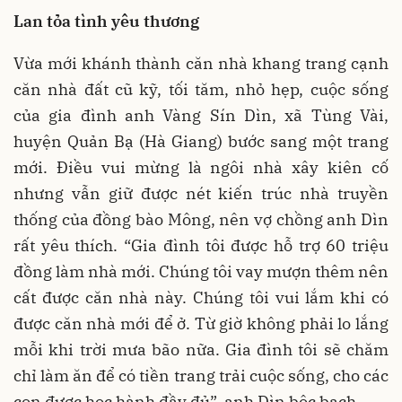
Lan tỏa tình yêu thương
Vừa mới khánh thành căn nhà khang trang cạnh
căn nhà đất cũ kỹ, tối tăm, nhỏ hẹp, cuộc sống
của gia đình anh Vàng Sín Dìn, xã Tùng Vài,
huyện Quản Bạ (Hà Giang) bước sang một trang
mới. Điều vui mừng là ngôi nhà xây kiên cố
nhưng vẫn giữ được nét kiến trúc nhà truyền
thống của đồng bào Mông, nên vợ chồng anh Dìn
rất yêu thích. “Gia đình tôi được hỗ trợ 60 triệu
đồng làm nhà mới. Chúng tôi vay mượn thêm nên
cất được căn nhà này. Chúng tôi vui lắm khi có
được căn nhà mới để ở. Từ giờ không phải lo lắng
mỗi khi trời mưa bão nữa. Gia đình tôi sẽ chăm
chỉ làm ăn để có tiền trang trải cuộc sống, cho các
con được học hành đầy đủ”, anh Dìn bộc bạch.