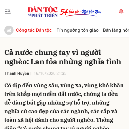
Gửi bình luận
Công tác Dân tộc
Tín ngưỡng tôn giáo
Bản làng hô
Cả nước chung tay vì người
nghèo: Lan tỏa những nghĩa tình
Thanh Huyền
16/10/2020 21:35
Có dịp đến vùng sâu, vùng xa, vùng khó khăn
Hủy
Gửi
trên khắp mọi miền đất nước, chúng ta đều
dễ dàng bắt gặp những sự hỗ trợ, những
nghĩa cử cao đẹp của các ngành, các cấp và
toàn xã hội dành cho người nghèo. Thông
điệp “Cả nước chung tay vì người nghèo,