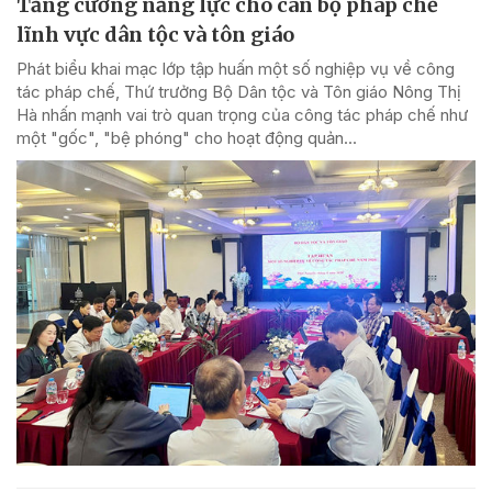
Tăng cường năng lực cho cán bộ pháp chế
lĩnh vực dân tộc và tôn giáo
Phát biểu khai mạc lớp tập huấn một số nghiệp vụ về công
tác pháp chế, Thứ trưởng Bộ Dân tộc và Tôn giáo Nông Thị
Hà nhấn mạnh vai trò quan trọng của công tác pháp chế như
một "gốc", "bệ phóng" cho hoạt động quản...