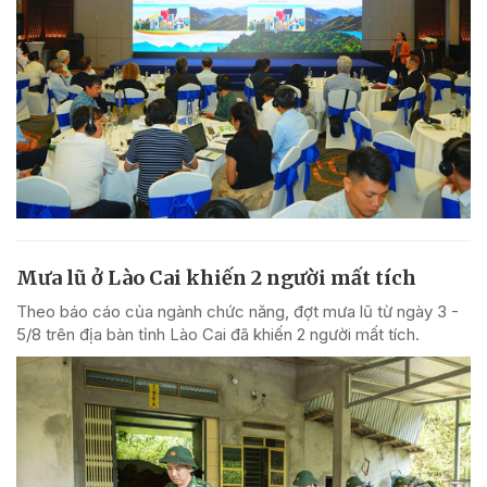
Mưa lũ ở Lào Cai khiến 2 người mất tích
Theo báo cáo của ngành chức năng, đợt mưa lũ từ ngày 3 -
5/8 trên địa bàn tỉnh Lào Cai đã khiến 2 người mất tích.